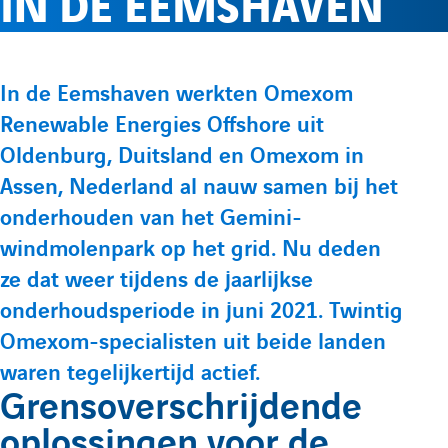
IN DE EEMSHAVEN
e
l
p
p
r
e
t
t
P
In de Eemshaven werkten Omexom
e
e
l
m
Renewable Energies Offshore uit
r
L
Y
Oldenburg, Duitsland en Omexom in
é
i
o
e
e
Assen, Nederland al nauw samen bij het
s
n
u
onderhouden van het Gemini-
e
f
n
k
t
windmolenpark op het grid. Nu deden
n
e
u
ze dat weer tijdens de jaarlijkse
t
o
u
onderhoudsperiode in juni 2021. Twintig
d
b
a
Omexom-specialisten uit beide landen
i
e
t
r
waren tegelijkertijd actief.
n
d
i
Grensoverschrijdende
m
d
e
o
oplossingen voor de