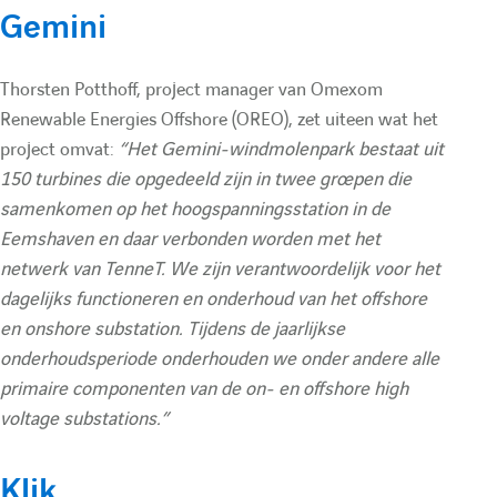
e
Gemini
r
Thorsten Potthoff, project manager van Omexom
Renewable Energies Offshore (OREO), zet uiteen wat het
e
project omvat:
“Het Gemini-windmolenpark bestaat uit
150 turbines die opgedeeld zijn in twee groepen die
c
samenkomen op het hoogspanningsstation in de
Eemshaven en daar verbonden worden met het
h
netwerk van TenneT. We zijn verantwoordelijk voor het
dagelijks functioneren en onderhoud van het offshore
en onshore substation. Tijdens de jaarlijkse
e
onderhoudsperiode onderhouden we onder andere alle
primaire componenten van de on- en offshore high
r
voltage substations.”
c
Klik