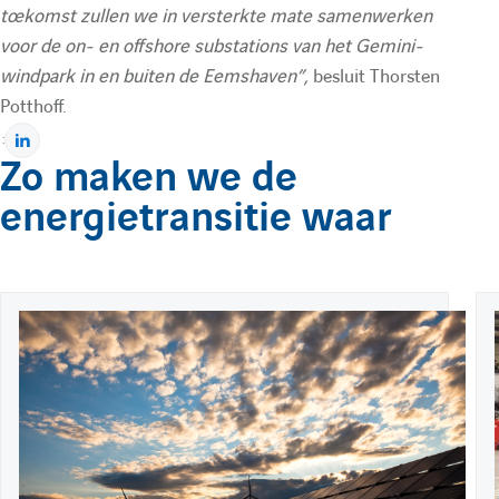
toekomst zullen we in versterkte mate samenwerken
voor de on- en offshore substations van het Gemini-
windpark in en buiten de Eemshaven”,
besluit Thorsten
Potthoff.
Pour afficher la vidéo, vous devez autoriser les
:
P
cookies « Réseaux sociaux et services tiers ».
Zo maken we de
a
Paramétrer les cookies
energietransitie waar
r
t
a
g
e
P
17 juli 2026
E
r
u
x
s
b
t
u
l
r
l
r
i
a
i
l
é
i
i
i
l
t
l