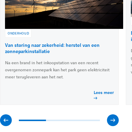
n
e
:
:
k
e
d
i
ONDERHOUD
n
A
Van storing naar zekerheid: herstel van een
c
zonneparkinstallatie
c
Na een brand in het inkoopstation van een recent
é
d
overgenomen zonnepark kan het park geen elektriciteit
e
meer terugleveren aan het net.
r
à
Lees meer
l
'
a
c
t
A
A
u