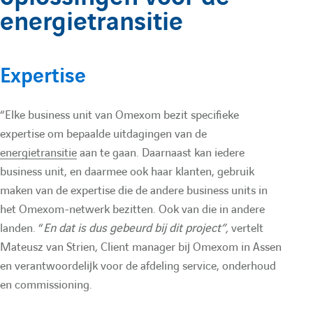
e
O
n
energietransitie
u
:
O
m
m
e
l
Expertise
e
x
a
x
o
“Elke business unit van Omexom bezit specifieke
o
m
expertise om bepaalde uitdagingen van de
i
energietransitie
aan te gaan. Daarnaast kan iedere
m
N
business unit, en daarmee ook haar klanten, gebruik
N
L
r
maken van de expertise die de andere business units in
L
N
het Omexom-netwerk bezitten. Ook van die in andere
landen. “
En dat is dus gebeurd bij dit project”,
vertelt
e
N
e
Mateusz van Strien, Client manager bij Omexom in Assen
e
w
en verantwoordelijk voor de afdeling service, onderhoud
d
w
en commissioning.