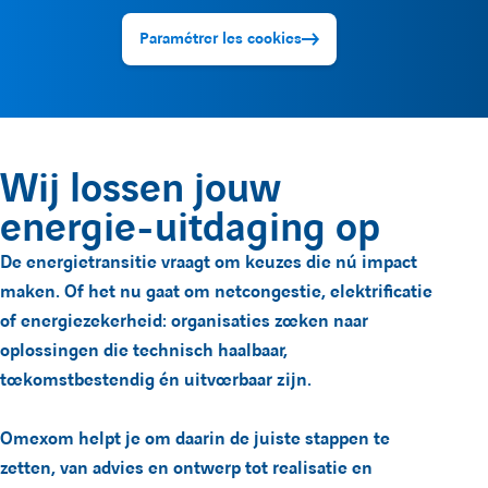
e
l
p
p
Paramétrer les cookies
r
e
t
t
e
e
l
m
L
Y
Wij lossen jouw
i
o
e
e
energie-uitdaging op
n
u
f
n
k
t
De energietransitie vraagt om keuzes die nú impact
maken. Of het nu gaat om netcongestie, elektrificatie
e
u
of energiezekerheid: organisaties zoeken naar
o
u
d
b
oplossingen die technisch haalbaar,
i
e
toekomstbestendig én uitvoerbaar zijn.
r
n
d
Omexom helpt je om daarin de juiste stappen te
m
d
e
zetten, van advies en ontwerp tot realisatie en