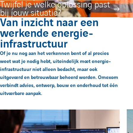
Twijfel je welke oplossing past
h
bij jouw situatie?
Van inzicht naar een
e
werkende energie-
infrastructuur
Of je nu nog aan het verkennen bent of al precies
weet wat je nodig hebt, uiteindelijk moet energie-
infrastructuur niet alleen bedacht, maar ook
uitgevoerd en betrouwbaar beheerd worden. Omexom
verbindt advies, ontwerp, bouw en onderhoud tot één
uitvoerbare aanpak.