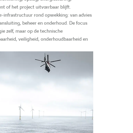
e
O
of het project uitvoerbaar blijft.
d
O
m
e-infrastructuur rond opwekking: van advies
e
m
e
 aansluiting, beheer en onderhoud. De focus
ie zelf, maar op de technische
r
e
x
aarheid, veiligheid, onderhoudbaarheid en
x
o
e
o
m
c
m
N
h
N
L
e
L
N
r
N
e
c
e
w
w
h