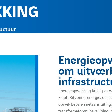
KKING
ructuur
Energieop
om uitvoer
infrastruct
Energieopwekking krijgt pas w
klopt. Bij zonne-energie, offsh
opwek bepalen netaansluiting,
transformatoren, beveiliging, 