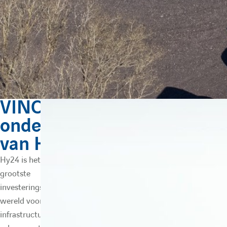
VINCI is
onderdeel
van HY24
Hy24 is het eerste en
grootste
investeringsplatform ter
wereld voor
infrastructuur met