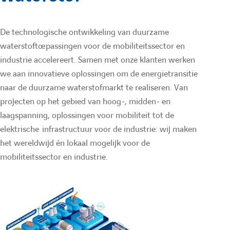
e
l
n
p
p
:
r
e
t
t
De technologische ontwikkeling van duurzame
waterstoftoepassingen voor de mobiliteitssector en
e
e
l
m
industrie accelereert. Samen met onze klanten werken
L
Y
we aan innovatieve oplossingen om de energietransitie
i
o
naar de duurzame waterstofmarkt te realiseren. Van
e
e
projecten op het gebied van hoog-, midden- en
n
u
laagspanning, oplossingen voor mobiliteit tot de
f
n
k
t
elektrische infrastructuur voor de industrie: wij maken
e
u
het wereldwijd én lokaal mogelijk voor de
o
u
mobiliteitssector en industrie.
d
b
i
e
r
n
d
m
d
e