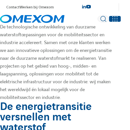
S
Contact
Werken bij Omexom
A
A
é
p
c
c
A
O
P
De technologische ontwikkeling van duurzame
a
c
c
waterstoftoepassingen voor de mobiliteitssector en
r
r
f
u
a
é
é
industrie accelereert. Samen met onze klanten werken
é
t
we aan innovatieve oplossingen om de energietransitie
d
d
s
e
naar de duurzame waterstofmarkt te realiseren. Van
f
v
u
e
e
e
projecten op het gebied van hoog-, midden- en
r
r
r
laagspanning, oplossingen voor mobiliteit tot de
n
i
r
elektrische infrastructuur voor de industrie: wij maken
t
a
a
het wereldwijd én lokaal mogelijk voor de
a
c
i
u
u
mobiliteitssector en industrie.
t
De energietransitie
c
c
h
r
i
versnellen met
o
o
o
waterstof
m
m