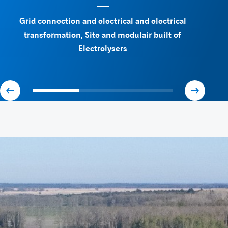
Grid connection and electrical and electrical
transformation, Site and modulair built of
Electrolysers
A
A
f
f
f
f
i
i
c
c
h
h
e
e
r
r
l
l
'
'