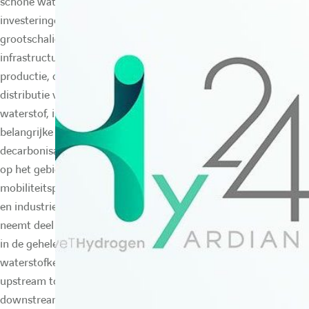
schone waterstof. Door
investeringen in
grootschalige
infrastructuur voor de
productie, opslag en
distributie van schone
waterstof, is Hy24 een
belangrijke speler voor
decarbonisatie. Vooral
op het gebied van
mobiliteitsprogramma
en industrie. Hy24
neemt deel aan kansen
in de gehele
waterstofketen, van
upstream tot mid- and
downstream. Zo kan