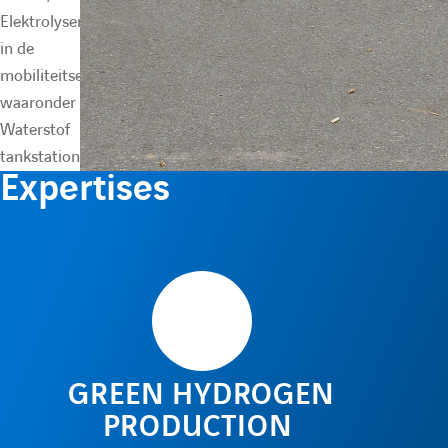
Elektrolysers) en
in de
mobiliteitsector
waaronder
Waterstof
tankstations.
Expertises
GREEN HYDROGEN
PRODUCTION