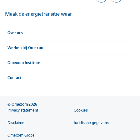
A
A
c
c
Maak de energietransitie waar
c
c
Over ons
é
é
Werken bij Omexom
d
d
e
e
Omexom Institute
r
r
Contact
a
a
u
u
© Omexom 2026
Privacy statement
Cookies
c
c
Disclaimer
Juridische gegevens
o
o
Omexom Global
m
m