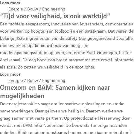
Lees meer
Energie / Bouw / Engineering
h
“Tijd voor veiligheid, is ook werktijd”
Een mobiele escaperoom, innovaties van leveranciers, demonstraties
e
voor werken op hoogte, een toolbox én een patatkraam. Dat waren de
belangrijkste ingrediënten van de Safety Day, georganiseerd voor alle
medewerkers op de nieuwbouw van hoog- en
middenspanningsstation op bedrijventerrein Zuid-Groningen, bij Ter
Apelkanaal. De dag bood een breed programma met zowel informatie
als actie. Zo zetten we veiligheid in de spotlights.
Lees meer
Energie / Bouw / Engineering
Omexom en BAM: Samen kijken naar
mogelijkheden
De energietransitie vraagt om innovatieve oplossingen en sterke
samenwerkingen. Daar geloven we heilig in. Daarom werken we
graag samen met vaste partners. Op projectlocatie Hessenweg doen
we dat met BAM Infra Nederland. De bouw startte enige maanden
geleden. Beide engineeringsteams begonnen een jaar eerder al met