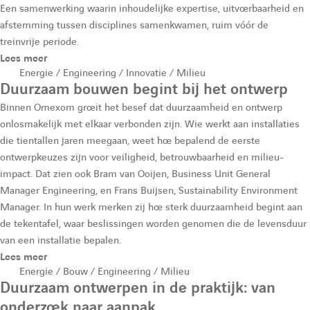
e
O
Een samenwerking waarin inhoudelijke expertise, uitvoerbaarheid en
u
afstemming tussen disciplines samenkwamen, ruim vóór de
O
m
treinvrije periode.
m
e
Lees meer
l
Energie / Engineering / Innovatie / Milieu
e
x
Duurzaam bouwen begint bij het ontwerp
a
x
o
Binnen Omexom groeit het besef dat duurzaamheid en ontwerp
onlosmakelijk met elkaar verbonden zijn. Wie werkt aan installaties
o
m
die tientallen jaren meegaan, weet hoe bepalend de eerste
i
m
N
ontwerpkeuzes zijn voor veiligheid, betrouwbaarheid en milieu-
impact. Dat zien ook Bram van Ooijen, Business Unit General
N
L
r
Manager Engineering, en Frans Buijsen, Sustainability Environment
L
N
Manager. In hun werk merken zij hoe sterk duurzaamheid begint aan
de tekentafel, waar beslissingen worden genomen die de levensduur
e
N
e
van een installatie bepalen.
e
w
Lees meer
d
Energie / Bouw / Engineering / Milieu
w
Duurzaam ontwerpen in de praktijk: van
onderzoek naar aanpak