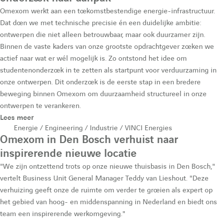
e
Omexom werkt aan een toekomstbestendige energie-infrastructuur.
Dat doen we met technische precisie én een duidelijke ambitie:
r
ontwerpen die niet alleen betrouwbaar, maar ook duurzamer zijn.
Binnen de vaste kaders van onze grootste opdrachtgever zoeken we
actief naar wat er wél mogelijk is. Zo ontstond het idee om
e
studentenonderzoek in te zetten als startpunt voor verduurzaming in
onze ontwerpen. Dit onderzoek is de eerste stap in een bredere
c
beweging binnen Omexom om duurzaamheid structureel in onze
ontwerpen te verankeren.
Lees meer
h
Energie / Engineering / Industrie / VINCI Energies
Omexom in Den Bosch verhuist naar
e
inspirerende nieuwe locatie
"We zijn ontzettend trots op onze nieuwe thuisbasis in Den Bosch,"
r
vertelt Business Unit General Manager Teddy van Lieshout. "Deze
verhuizing geeft onze de ruimte om verder te groeien als expert op
het gebied van hoog- en middenspanning in Nederland en biedt ons
c
team een inspirerende werkomgeving."