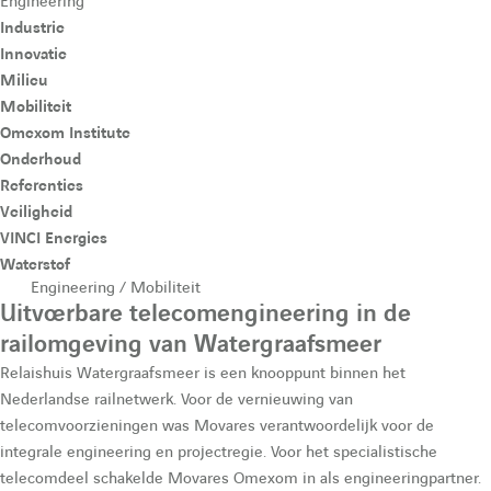
e
l
Engineering
p
p
Industrie
Innovatie
r
e
t
t
Milieu
e
e
Mobiliteit
l
m
Omexom Institute
L
Y
Onderhoud
i
o
Referenties
e
e
Veiligheid
n
u
VINCI Energies
f
n
k
t
Waterstof
Engineering / Mobiliteit
e
u
Uitvoerbare telecomengineering in de
o
u
d
b
railomgeving van Watergraafsmeer
Relaishuis Watergraafsmeer is een knooppunt binnen het
i
e
r
Nederlandse railnetwerk. Voor de vernieuwing van
n
d
telecomvoorzieningen was Movares verantwoordelijk voor de
integrale engineering en projectregie. Voor het specialistische
m
d
e
telecomdeel schakelde Movares Omexom in als engineeringpartner.