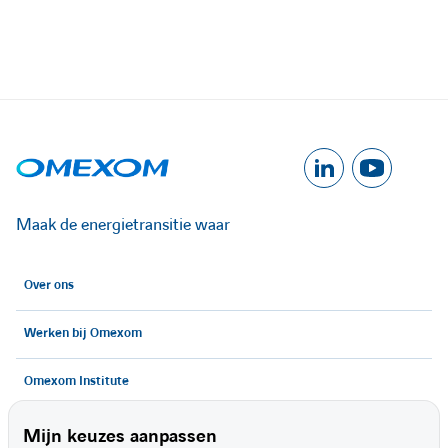
A
A
c
c
Maak de energietransitie waar
c
c
Over ons
é
é
Werken bij Omexom
d
d
e
e
Omexom Institute
r
r
Contact
Mijn keuzes aanpassen