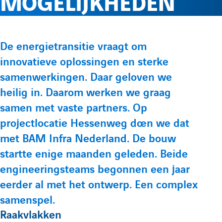
MOGELIJKHEDEN
e
l
p
p
r
e
t
t
P
De energietransitie vraagt om
e
e
l
m
innovatieve oplossingen en sterke
r
L
Y
samenwerkingen. Daar geloven we
é
i
o
e
e
heilig in. Daarom werken we graag
s
n
u
samen met vaste partners. Op
e
f
n
k
t
projectlocatie Hessenweg doen we dat
n
e
u
met BAM Infra Nederland. De bouw
t
o
u
startte enige maanden geleden. Beide
d
b
a
engineeringsteams begonnen een jaar
i
e
t
r
eerder al met het ontwerp. Een complex
n
d
i
samenspel.
m
d
e
o
Raakvlakken