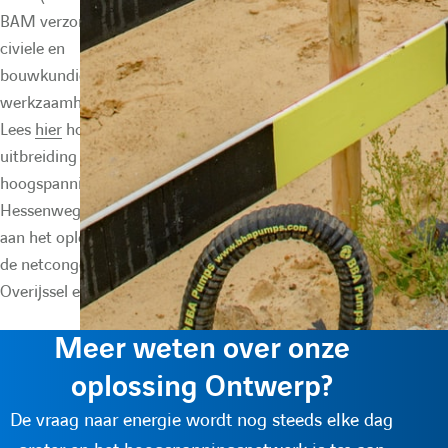
BAM verzorgt de
civiele en
bouwkundige
werkzaamheden.
Lees
hier
hoe de
uitbreiding van
hoogspanningsstation
Hessenweg bijdraagt
aan het oplossen van
de netcongestie in
Overijssel en Drenthe.
Meer weten over onze
oplossing Ontwerp?
De vraag naar energie wordt nog steeds elke dag