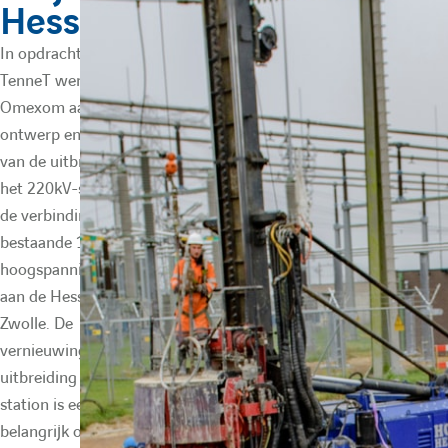
Hessenweg
In opdracht van
TenneT werkt
Omexom aan het
ontwerp en de bouw
van de uitbreiding van
het 220kV-station en
de verbinding met het
bestaande 110kV-
hoogspanningsstation
aan de Hessenweg in
Zwolle. De
vernieuwing en
uitbreiding van het
station is een
belangrijk onderdeel