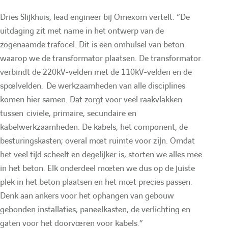
e
O
n
u
Dries Slijkhuis, lead engineer bij Omexom vertelt: “De
:
O
m
uitdaging zit met name in het ontwerp van de
m
e
l
zogenaamde trafocel. Dit is een omhulsel van beton
e
x
waarop we de transformator plaatsen. De transformator
verbindt de 220kV-velden met de 110kV-velden en de
a
x
o
spoelvelden. De werkzaamheden van alle disciplines
o
m
komen hier samen. Dat zorgt voor veel raakvlakken
i
m
N
tussen civiele, primaire, secundaire en
kabelwerkzaamheden. De kabels, het component, de
N
L
r
besturingskasten; overal moet ruimte voor zijn. Omdat
L
N
het veel tijd scheelt en degelijker is, storten we alles mee
e
N
e
in het beton. Elk onderdeel moeten we dus op de juiste
plek in het beton plaatsen en het moet precies passen.
e
w
Denk aan ankers voor het ophangen van gebouw
d
w
gebonden installaties, paneelkasten, de verlichting en
gaten voor het doorvoeren voor kabels.”