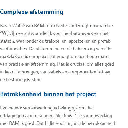
e
Complexe afstemming
r
Kevin Watté van BAM Infra Nederland voegt daaraan toe:
“Wij zijn verantwoordelijk voor het betonwerk van het
e
station, waaronder de trafocellen, spoelcellen en prefab
veldfundaties. De afstemming en de beheersing van alle
c
raakvlakken is complex. Dat vraagt om een hoge mate
van precisie en afstemming. Het is cruciaal om alles goed
h
in kaart te brengen, van kabels en componenten tot aan
de besturingskasten.”
e
Betrokkenheid binnen het project
r
Een nauwe samenwerking is belangrijk om die
uitdagingen aan te kunnen. Slijkhuis: “De samenwerking
c
met BAM is goed. Dat blijkt voor mij uit de betrokkenheid