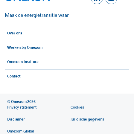
A
A
h
h
c
c
Maak de energietransitie waar
c
c
e
e
Over ons
é
é
r
r
Werken bij Omexom
d
d
e
e
Omexom Institute
l
l
r
r
Contact
'
'
a
a
u
u
é
é
© Omexom 2026
Privacy statement
Cookies
c
c
l
l
Disclaimer
Juridische gegevens
o
o
Omexom Global