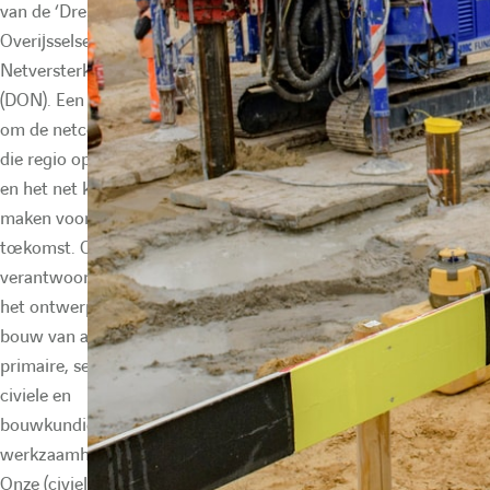
van de ‘Drents
Overijsselse
Netversterking’
(DON). Een project
om de netcongestie in
die regio op te lossen
en het net klaar te
maken voor de
toekomst. Omexom is
verantwoordelijk voor
het ontwerp en de
bouw van alle
primaire, secundaire,
civiele en
bouwkundige
werkzaamheden.
Onze (civiele) partner