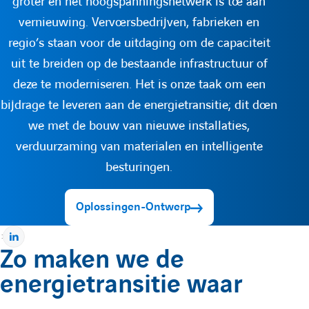
groter en het hoogspanningsnetwerk is toe aan
vernieuwing. Vervoersbedrijven, fabrieken en
regio’s staan voor de uitdaging om de capaciteit
uit te breiden op de bestaande infrastructuur of
deze te moderniseren. Het is onze taak om een
bijdrage te leveren aan de energietransitie; dit doen
we met de bouw van nieuwe installaties,
verduurzaming van materialen en intelligente
besturingen.
Oplossingen-Ontwerp
:
P
Zo maken we de
a
energietransitie waar
r
t