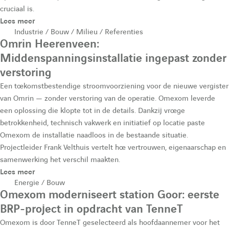
cruciaal is.
h
Lees meer
Industrie / Bouw / Milieu / Referenties
Omrin Heerenveen:
e
Middenspanningsinstallatie ingepast zonder
verstoring
Een toekomstbestendige stroomvoorziening voor de nieuwe vergister
van Omrin — zonder verstoring van de operatie. Omexom leverde
een oplossing die klopte tot in de details. Dankzij vroege
betrokkenheid, technisch vakwerk en initiatief op locatie paste
Omexom de installatie naadloos in de bestaande situatie.
Projectleider Frank Velthuis vertelt hoe vertrouwen, eigenaarschap en
samenwerking het verschil maakten.
Lees meer
Energie / Bouw
Omexom moderniseert station Goor: eerste
BRP-project in opdracht van TenneT
Omexom is door TenneT geselecteerd als hoofdaannemer voor het