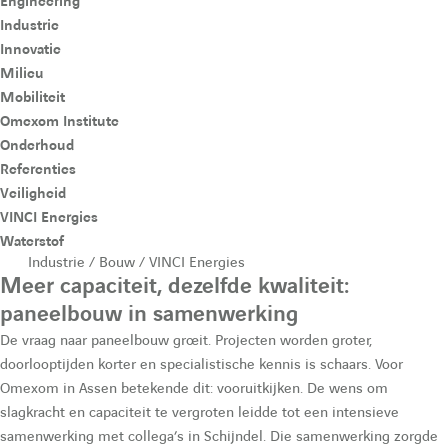
e
l
Engineering
p
p
Industrie
Innovatie
r
e
t
t
Milieu
e
e
Mobiliteit
l
m
Omexom Institute
L
Y
Onderhoud
i
o
Referenties
e
e
Veiligheid
n
u
VINCI Energies
f
n
k
t
Waterstof
Industrie / Bouw / VINCI Energies
e
u
Meer capaciteit, dezelfde kwaliteit:
o
u
d
b
paneelbouw in samenwerking
De vraag naar paneelbouw groeit. Projecten worden groter,
i
e
r
doorlooptijden korter en specialistische kennis is schaars. Voor
n
d
Omexom in Assen betekende dit: vooruitkijken. De wens om
slagkracht en capaciteit te vergroten leidde tot een intensieve
m
d
e
samenwerking met collega’s in Schijndel. Die samenwerking zorgde