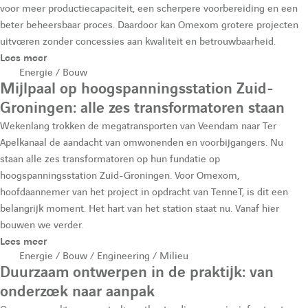
e
O
voor meer productiecapaciteit, een scherpere voorbereiding en een
u
beter beheersbaar proces. Daardoor kan Omexom grotere projecten
O
m
uitvoeren zonder concessies aan kwaliteit en betrouwbaarheid.
m
e
Lees meer
l
Energie / Bouw
e
x
Mijlpaal op hoogspanningsstation Zuid-
a
x
o
Groningen: alle zes transformatoren staan
Wekenlang trokken de megatransporten van Veendam naar Ter
o
m
i
Apelkanaal de aandacht van omwonenden en voorbijgangers. Nu
m
N
staan alle zes transformatoren op hun fundatie op
hoogspanningsstation Zuid-Groningen. Voor Omexom,
N
L
r
hoofdaannemer van het project in opdracht van TenneT, is dit een
L
N
belangrijk moment. Het hart van het station staat nu. Vanaf hier
e
bouwen we verder.
N
e
Lees meer
e
w
Energie / Bouw / Engineering / Milieu
d
Duurzaam ontwerpen in de praktijk: van
w
onderzoek naar aanpak