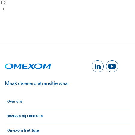
1
2
A
A
c
c
Maak de energietransitie waar
c
c
Over ons
é
é
Werken bij Omexom
d
d
e
e
Omexom Institute