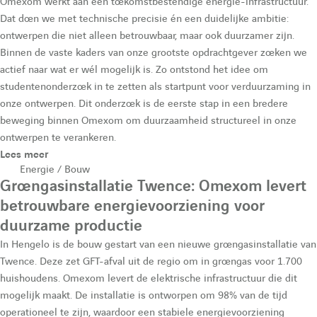
e
Omexom werkt aan een toekomstbestendige energie-infrastructuur.
Dat doen we met technische precisie én een duidelijke ambitie:
ontwerpen die niet alleen betrouwbaar, maar ook duurzamer zijn.
r
Binnen de vaste kaders van onze grootste opdrachtgever zoeken we
actief naar wat er wél mogelijk is. Zo ontstond het idee om
e
studentenonderzoek in te zetten als startpunt voor verduurzaming in
onze ontwerpen. Dit onderzoek is de eerste stap in een bredere
beweging binnen Omexom om duurzaamheid structureel in onze
c
ontwerpen te verankeren.
Lees meer
h
Energie / Bouw
Groengasinstallatie Twence: Omexom levert
betrouwbare energievoorziening voor
e
duurzame productie
In Hengelo is de bouw gestart van een nieuwe groengasinstallatie van
r
Twence. Deze zet GFT-afval uit de regio om in groengas voor 1.700
huishoudens. Omexom levert de elektrische infrastructuur die dit
mogelijk maakt. De installatie is ontworpen om 98% van de tijd
c
operationeel te zijn, waardoor een stabiele energievoorziening