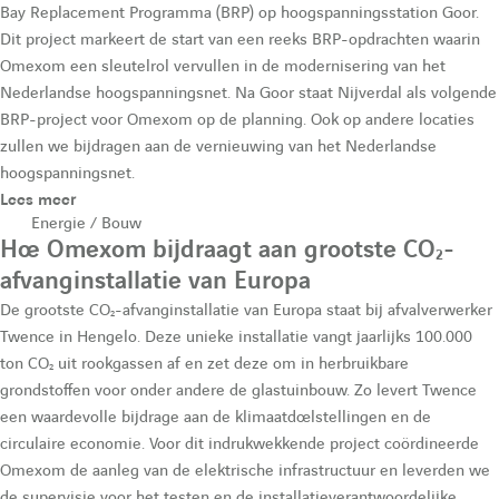
Bay Replacement Programma (BRP) op hoogspanningsstation Goor.
Dit project markeert de start van een reeks BRP-opdrachten waarin
Omexom een sleutelrol vervullen in de modernisering van het
Nederlandse hoogspanningsnet. Na Goor staat Nijverdal als volgende
BRP-project voor Omexom op de planning. Ook op andere locaties
zullen we bijdragen aan de vernieuwing van het Nederlandse
hoogspanningsnet.
Lees meer
Energie / Bouw
Hoe Omexom bijdraagt aan grootste CO₂-
afvanginstallatie van Europa
De grootste CO₂-afvanginstallatie van Europa staat bij afvalverwerker
Twence in Hengelo. Deze unieke installatie vangt jaarlijks 100.000
ton CO₂ uit rookgassen af en zet deze om in herbruikbare
grondstoffen voor onder andere de glastuinbouw. Zo levert Twence
een waardevolle bijdrage aan de klimaatdoelstellingen en de
circulaire economie. Voor dit indrukwekkende project coördineerde
Omexom de aanleg van de elektrische infrastructuur en leverden we
de supervisie voor het testen en de installatieverantwoordelijke.