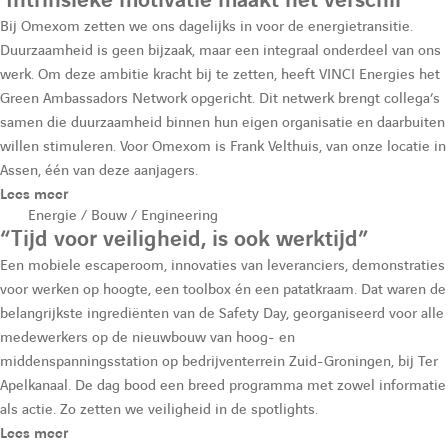
‘Intrinsieke motivatie maakt het verschil’
Bij Omexom zetten we ons dagelijks in voor de energietransitie.
Duurzaamheid is geen bijzaak, maar een integraal onderdeel van ons
werk. Om deze ambitie kracht bij te zetten, heeft VINCI Energies het
Green Ambassadors Network opgericht. Dit netwerk brengt collega’s
samen die duurzaamheid binnen hun eigen organisatie en daarbuiten
willen stimuleren. Voor Omexom is Frank Velthuis, van onze locatie in
Assen, één van deze aanjagers.
Lees meer
Energie / Bouw / Engineering
“Tijd voor veiligheid, is ook werktijd”
Een mobiele escaperoom, innovaties van leveranciers, demonstraties
voor werken op hoogte, een toolbox én een patatkraam. Dat waren de
belangrijkste ingrediënten van de Safety Day, georganiseerd voor alle
medewerkers op de nieuwbouw van hoog- en
middenspanningsstation op bedrijventerrein Zuid-Groningen, bij Ter
Apelkanaal. De dag bood een breed programma met zowel informatie
als actie. Zo zetten we veiligheid in de spotlights.
Lees meer