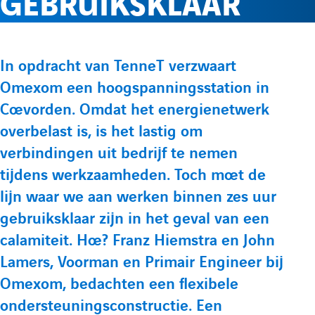
GEBRUIKSKLAAR
e
l
p
p
r
e
t
t
P
In opdracht van TenneT verzwaart
e
e
l
m
Omexom een hoogspanningsstation in
r
L
Y
Coevorden. Omdat het energienetwerk
é
i
o
e
e
overbelast is, is het lastig om
s
n
u
verbindingen uit bedrijf te nemen
e
f
n
k
t
tijdens werkzaamheden. Toch moet de
n
e
u
lijn waar we aan werken binnen zes uur
t
o
u
gebruiksklaar zijn in het geval van een
d
b
a
calamiteit. Hoe? Franz Hiemstra en John
i
e
t
r
Lamers, Voorman en Primair Engineer bij
n
d
i
Omexom, bedachten een flexibele
m
d
e
o
ondersteuningsconstructie. Een