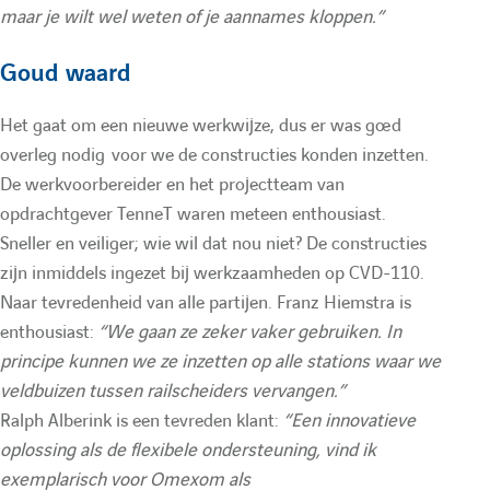
maar je wilt wel weten of je aannames kloppen.”
'
'
Goud waard
é
é
Het gaat om een nieuwe werkwijze, dus er was goed
overleg nodig voor we de constructies konden inzetten.
l
l
De werkvoorbereider en het projectteam van
opdrachtgever TenneT waren meteen enthousiast.
é
é
Sneller en veiliger; wie wil dat nou niet? De constructies
zijn inmiddels ingezet bij werkzaamheden op CVD-110.
m
m
Naar tevredenheid van alle partijen. Franz Hiemstra is
enthousiast:
“We gaan ze zeker vaker gebruiken. In
principe kunnen we ze inzetten op alle stations waar we
e
e
veldbuizen tussen railscheiders vervangen.”
Ralph Alberink is een tevreden klant:
“Een innovatieve
n
n
oplossing als de flexibele ondersteuning, vind ik
exemplarisch voor Omexom als