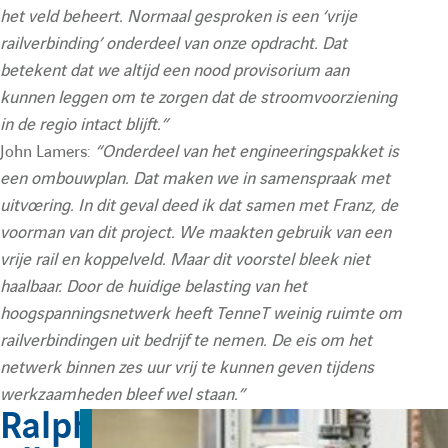
e
het veld beheert. Normaal gesproken is een ‘vrije
railverbinding’ onderdeel van onze opdracht. Dat
r
betekent dat we altijd een nood provisorium aan
kunnen leggen om te zorgen dat de stroomvoorziening
e
in de regio intact blijft.”
John Lamers:
“Onderdeel van het engineeringspakket is
een ombouwplan. Dat maken we in samenspraak met
c
uitvoering. In dit geval deed ik dat samen met Franz, de
voorman van dit project. We maakten gebruik van een
h
vrije rail en koppelveld. Maar dit voorstel bleek niet
haalbaar. Door de huidige belasting van het
e
hoogspanningsnetwerk heeft TenneT weinig ruimte om
railverbindingen uit bedrijf te nemen. De eis om het
r
netwerk binnen zes uur vrij te kunnen geven tijdens
werkzaamheden bleef wel staan.”
Ralph
c