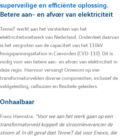
e
O
n
superveilige en efficiënte oplossing.
u
:
O
m
Betere aan- en afvoer van elektriciteit
m
e
l
TenneT werkt aan het versterken van het
e
x
elektriciteitsnetwerk van Nederland. Onderdeel daarvan
a
x
o
is het vergroten van de capaciteit van het 110kV
hoogspanningsstation in Coevorden (CVD-110). Dit is
o
m
nodig voor een betere aan- en afvoer van elektriciteit in
i
m
N
deze regio. Hiervoor vervangt Omexom op vier
N
L
transformatorvelden diverse componenten, inclusief de
r
veldgeleiding, railbuizen en flexibele geleiders.
L
N
e
N
e
Onhaalbaar
e
w
Franz Hiemstra:
“Voor we aan het werk gaan op een
d
w
transformatorveld koppelt de stroomleverancier de
stoom af. In dit geval doet TenneT dat voor Enexis, die