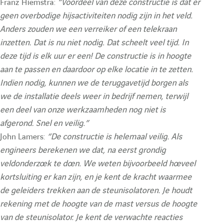
f
f
Franz Hiemstra:
“Voordeel van deze constructie is dat er
geen overbodige hijsactiviteiten nodig zijn in het veld.
Anders zouden we een verreiker of een telekraan
f
f
inzetten. Dat is nu niet nodig. Dat scheelt veel tijd. In
deze tijd is elk uur er een! De constructie is in hoogte
i
i
aan te passen en daardoor op elke locatie in te zetten.
Indien nodig, kunnen we de teruggavetijd borgen als
c
c
we de installatie deels weer in bedrijf nemen, terwijl
een deel van onze werkzaamheden nog niet is
h
h
afgerond. Snel en veilig.”
John Lamers:
“De constructie is helemaal veilig. Als
engineers berekenen we dat, na eerst grondig
e
e
veldonderzoek te doen. We weten bijvoorbeeld hoeveel
kortsluiting er kan zijn, en je kent de kracht waarmee
r
r
de geleiders trekken aan de steunisolatoren. Je houdt
rekening met de hoogte van de mast versus de hoogte
l
l
van de steunisolator. Je kent de verwachte reacties