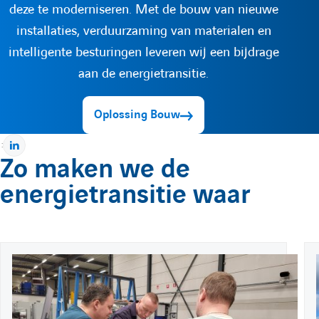
deze te moderniseren. Met de bouw van nieuwe
n
installaties, verduurzaming van materialen en
intelligente besturingen leveren wij een bijdrage
t
aan de energietransitie.
Oplossing Bouw
:
P
Zo maken we de
a
energietransitie waar
r
t
a
g
e
P
26 maart 2026
E
r
u
x
s
b
t
u
l
r
l