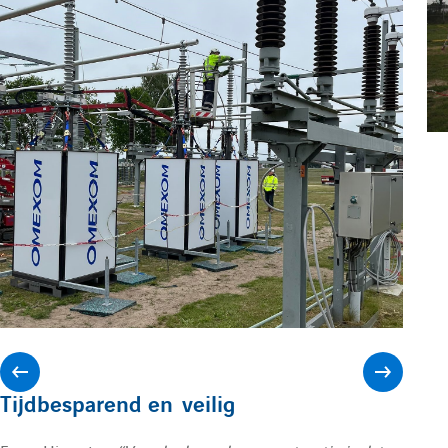
A
A
Tijdbesparend en veilig