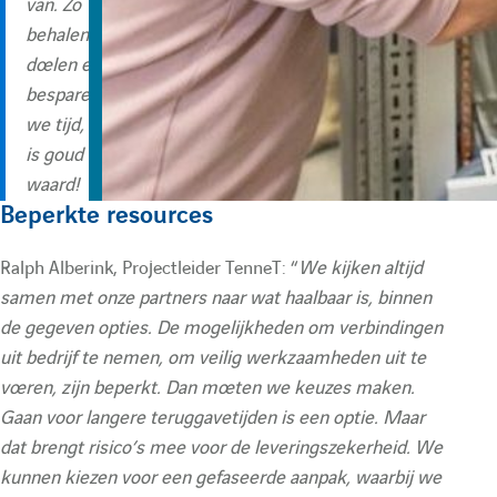
van. Zo
behalen we
doelen en
besparen
we tijd, dat
is goud
waard!
Beperkte resources
Ralph Alberink, Projectleider TenneT: “
We kijken altijd
samen met onze partners naar wat haalbaar is, binnen
de gegeven opties. De mogelijkheden om verbindingen
uit bedrijf te nemen, om veilig werkzaamheden uit te
voeren, zijn beperkt. Dan moeten we keuzes maken.
Gaan voor langere teruggavetijden is een optie. Maar
dat brengt risico’s mee voor de leveringszekerheid. We
kunnen kiezen voor een gefaseerde aanpak, waarbij we