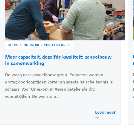
r
i
a
i
l
é
i
i
i
l
t
l
n
e
:
:
k
e
d
BOUW / INDUSTRIE / VINCI ENERGIES
i
A
Meer capaciteit, dezelfde kwaliteit: paneelbouw
n
c
in samenwerking
c
De vraag naar paneelbouw groeit. Projecten worden
é
d
groter, doorlooptijden korter en specialistische kennis is
e
schaars. Voor Omexom in Assen betekende dit:
r
vooruitkijken. De wens om…
à
l
Lees meer
'
a
c
t