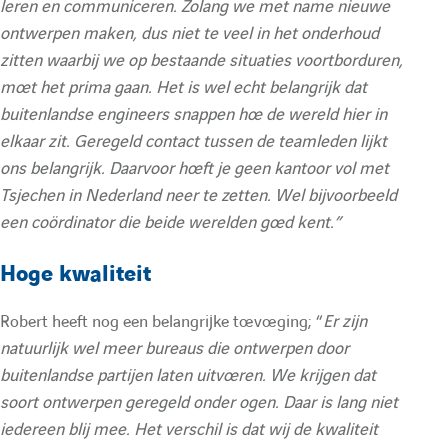
i
i
leren en communiceren. Zolang we met name nieuwe
ontwerpen maken, dus niet te veel in het onderhoud
c
c
zitten waarbij we op bestaande situaties voortborduren,
moet het prima gaan. Het is wel echt belangrijk dat
h
h
buitenlandse engineers snappen hoe de wereld hier in
elkaar zit. Geregeld contact tussen de teamleden lijkt
ons belangrijk. Daarvoor hoeft je geen kantoor vol met
e
e
Tsjechen in Nederland neer te zetten. Wel bijvoorbeeld
een coördinator die beide werelden goed kent.”
r
r
Hoge kwaliteit
l
l
Robert heeft nog een belangrijke toevoeging; “
Er zijn
natuurlijk wel meer bureaus die ontwerpen door
'
'
buitenlandse partijen laten uitvoeren. We krijgen dat
soort ontwerpen geregeld onder ogen. Daar is lang niet
é
é
iedereen blij mee. Het verschil is dat wij de kwaliteit