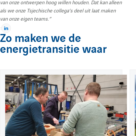
van onze ontwerpen hoog willen houden. Dat kan alleen
l
l
als we onze Tsjechische collega’s deel uit laat maken
van onze eigen teams.”
é
é
:
P
Zo maken we de
a
m
m
energietransitie waar
r
t
e
a
e
g
e
P
26 maart 2026
E
n
n
r
u
x
s
b
t
t
u
t
l
r
l
r
i
a
i
l
é
i
i
p
s
i
l
t
l
n
e
:
:
k