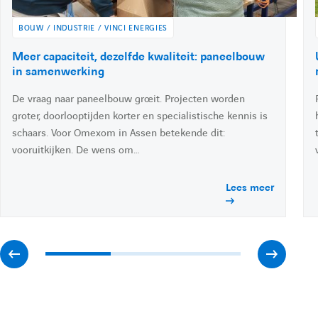
r
u
e
d
BOUW / INDUSTRIE / VINCI ENERGIES
é
i
i
A
Meer capaciteit, dezelfde kwaliteit: paneelbouw
n
c
in samenwerking
c
v
c
De vraag naar paneelbouw groeit. Projecten worden
é
d
groter, doorlooptijden korter en specialistische kennis is
é
a
e
schaars. Voor Omexom in Assen betekende dit:
r
vooruitkijken. De wens om…
à
d
n
l
Lees meer
'
a
e
t
c
t
u
n
a
A
A
l
t
i
f
f
t