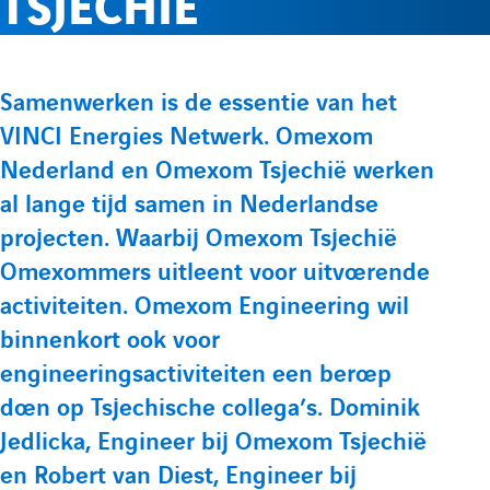
TSJECHIË
e
l
p
p
r
e
t
t
P
Samenwerken is de essentie van het
e
e
l
m
VINCI Energies Netwerk. Omexom
r
L
Y
Nederland en Omexom Tsjechië werken
é
i
o
e
e
al lange tijd samen in Nederlandse
s
n
u
projecten. Waarbij Omexom Tsjechië
e
f
n
k
t
Omexommers uitleent voor uitvoerende
n
e
u
activiteiten. Omexom Engineering wil
t
o
u
binnenkort ook voor
d
b
a
engineeringsactiviteiten een beroep
i
e
t
r
doen op Tsjechische collega’s. Dominik
n
d
i
Jedlicka, Engineer bij Omexom Tsjechië
m
d
e
o
en Robert van Diest, Engineer bij