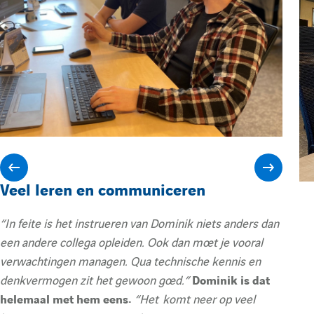
A
A
Veel leren en communiceren
f
f
“In feite is het instrueren van Dominik niets anders dan
een andere collega opleiden. Ook dan moet je vooral
verwachtingen managen. Qua technische kennis en
f
f
denkvermogen zit het gewoon goed.”
Dominik is dat
helemaal met hem eens.
“Het komt neer op veel