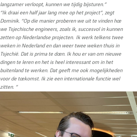
e
langzamer verloopt, kunnen we tijdig bijsturen.”
“Ik draai een half jaar lang mee op het project”, zegt
r
Dominik. “Op die manier proberen we uit te vinden hoe
we Tsjechische engineers, zoals ik, succesvol in kunnen
e
zetten op Nederlandse projecten. Ik werk telkens twee
weken in Nederland en dan weer twee weken thuis in
Tsjechië. Dat is prima te doen. Ik hou er van om nieuwe
c
dingen te leren en het is heel interessant om in het
buitenland te werken. Dat geeft me ook mogelijkheden
h
voor de toekomst. Ik zie een internationale functie wel
zitten. “
e
r
c