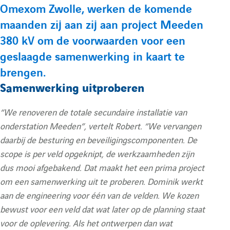
e
O
n
Omexom Zwolle, werken de komende
u
:
O
m
maanden zij aan zij aan project Meeden
m
e
380 kV om de voorwaarden voor een
l
geslaagde samenwerking in kaart te
e
x
brengen.
a
x
o
Samenwerking uitproberen
o
m
i
“We renoveren de totale secundaire installatie van
m
N
onderstation Meeden”, vertelt Robert. “We vervangen
N
L
r
daarbij de besturing en beveiligingscomponenten. De
L
N
scope is per veld opgeknipt, de werkzaamheden zijn
e
dus mooi afgebakend. Dat maakt het een prima project
N
e
om een samenwerking uit te proberen. Dominik werkt
e
w
aan de engineering voor één van de velden. We kozen
d
w
bewust voor een veld dat wat later op de planning staat
voor de oplevering. Als het ontwerpen dan wat