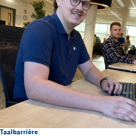
h
e
Taalbarrière