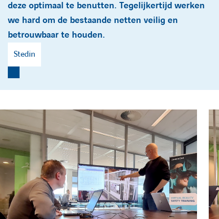
e
deze optimaal te benutten. Tegelijkertijd werken
we hard om de bestaande netten veilig en
r
betrouwbaar te houden.
Stedin
e
c
h
e
r
c