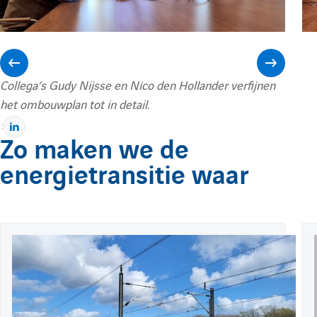
h
e
A
A
Collega’s Gudy Nijsse en Nico den Hollander verfijnen
het ombouwplan tot in detail.
f
f
:
P
Zo maken we de
a
f
f
energietransitie waar
r
t
i
a
i
g
e
P
20 april 2026
E
c
c
r
u
x
s
b
t
h
u
h
l
r
l
r
i
a
i