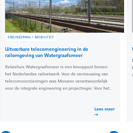
l
é
i
i
e
e
i
l
t
l
n
e
:
:
r
k
r
e
d
ENGINEERING / MOBILITEIT
l
l
i
A
Uitvoerbare telecomengineering in de
n
c
railomgeving van Watergraafsmeer
'
'
c
Relaishuis Watergraafsmeer is een knooppunt binnen
é
d
het Nederlandse railnetwerk. Voor de vernieuwing van
é
é
e
telecomvoorzieningen was Movares verantwoordelijk
r
voor de integrale engineering en projectregie. Voor het…
à
l
l
l
'
Lees meer
a
é
é
c
t
u