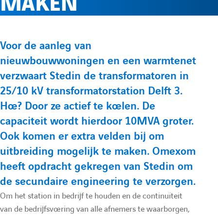
MAKEN
e
l
p
p
r
e
t
t
P
Voor de aanleg van
e
e
l
m
nieuwbouwwoningen en een warmtenet
r
L
Y
verzwaart Stedin de transformatoren in
é
i
o
e
e
25/10 kV transformatorstation Delft 3.
s
n
u
Hoe? Door ze actief te koelen. De
e
f
n
k
t
capaciteit wordt hierdoor 10MVA groter.
n
e
u
Ook komen er extra velden bij om
t
o
u
uitbreiding mogelijk te maken. Omexom
d
b
a
heeft opdracht gekregen van Stedin om
i
e
t
r
de secundaire engineering te verzorgen.
n
d
i
Om het station in bedrijf te houden en de continuïteit
m
d
e
o
van de bedrijfsvoering van alle afnemers te waarborgen,