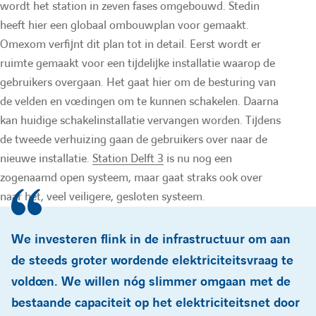
e
O
n
wordt het station in zeven fases omgebouwd. Stedin
u
heeft hier een globaal ombouwplan voor gemaakt.
:
O
m
Omexom verfijnt dit plan tot in detail. Eerst wordt er
m
e
l
ruimte gemaakt voor een tijdelijke installatie waarop de
e
x
gebruikers overgaan. Het gaat hier om de besturing van
de velden en voedingen om te kunnen schakelen. Daarna
a
x
o
kan huidige schakelinstallatie vervangen worden. Tijdens
o
m
de tweede verhuizing gaan de gebruikers over naar de
i
m
N
nieuwe installatie.
Station Delft 3
is nu nog een
zogenaamd open systeem, maar gaat straks ook over
N
L
r
naar het, veel veiligere, gesloten systeem.
L
N
e
N
e
We investeren flink in de infrastructuur om aan
e
w
de steeds groter wordende elektriciteitsvraag te
d
voldoen. We willen nóg slimmer omgaan met de
w
bestaande capaciteit op het elektriciteitsnet door