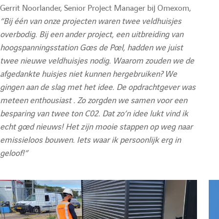
e
O
n
Gerrit Noorlander, Senior Project Manager bij Omexom,
u
:
O
m
“Bij één van onze projecten waren twee veldhuisjes
overbodig. Bij een ander project, een uitbreiding van
m
e
l
hoogspanningsstation Goes de Poel, hadden we juist
e
x
twee nieuwe veldhuisjes nodig. Waarom zouden we de
a
x
o
afgedankte huisjes niet kunnen hergebruiken? We
gingen aan de slag met het idee. De opdrachtgever was
o
m
meteen enthousiast . Zo zorgden we samen voor een
i
m
N
besparing van twee ton C02. Dat zo’n idee lukt vind ik
N
L
echt goed nieuws! Het zijn mooie stappen op weg naar
r
emissieloos bouwen. Iets waar ik persoonlijk erg in
L
N
geloof!”
e
N
e
e
w
d
w