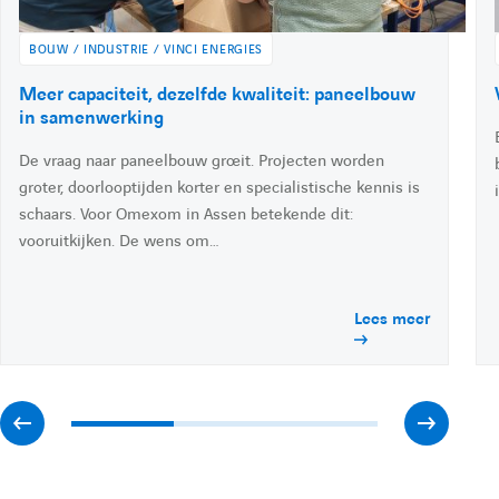
e
d
BOUW / INDUSTRIE / VINCI ENERGIES
i
A
Meer capaciteit, dezelfde kwaliteit: paneelbouw
n
c
in samenwerking
c
De vraag naar paneelbouw groeit. Projecten worden
é
d
groter, doorlooptijden korter en specialistische kennis is
e
schaars. Voor Omexom in Assen betekende dit:
r
vooruitkijken. De wens om…
à
l
'
Lees meer
a
c
t
u
a
A
A
l
i
t