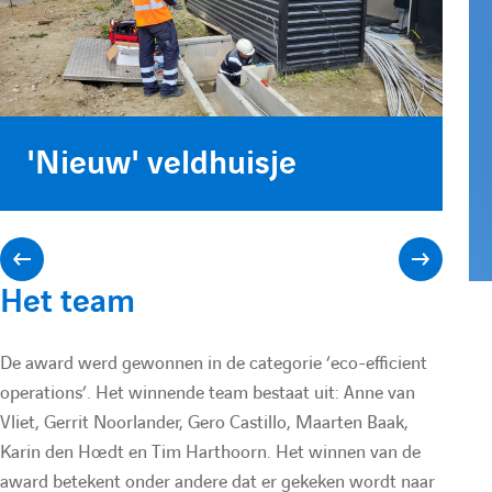
e
r
e
'Nieuw' veldhuisje
c
h
A
A
Het team
e
f
f
De award werd gewonnen in de categorie ‘eco-efficient
operations’. Het winnende team bestaat uit: Anne van
r
f
f
Vliet, Gerrit Noorlander, Gero Castillo, Maarten Baak,
Karin den Hoedt en Tim Harthoorn. Het winnen van de
c
i
i
award betekent onder andere dat er gekeken wordt naar