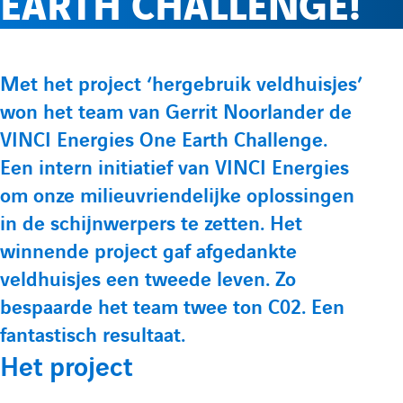
EARTH CHALLENGE!
e
l
p
p
r
e
t
t
P
Met het project ‘hergebruik veldhuisjes’
e
e
l
m
won het team van Gerrit Noorlander de
r
L
Y
VINCI Energies One Earth Challenge.
é
i
o
e
e
Een intern initiatief van VINCI Energies
s
n
u
om onze milieuvriendelijke oplossingen
e
f
n
k
t
in de schijnwerpers te zetten. Het
n
e
u
winnende project gaf afgedankte
t
o
u
veldhuisjes een tweede leven. Zo
d
b
a
bespaarde het team twee ton C02. Een
i
e
t
r
fantastisch resultaat.
n
d
i
Het project
m
d
e
o