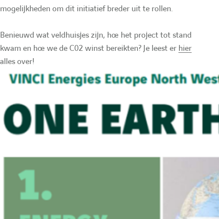
mogelijkheden om dit initiatief breder uit te rollen.
h
c
c
Benieuwd wat veldhuisjes zijn, hoe het project tot stand
e
kwam en hoe we de C02 winst bereikten? Je leest er
hier
h
h
alles over!
e
e
r
r
l
l
'
'
é
é