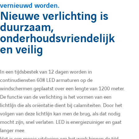
e
O
n
vernieuwd worden.
u
:
O
m
Nieuwe verlichting is
m
e
duurzaam,
l
e
x
onderhoudsvriendelijk
a
x
o
en veilig
o
m
i
m
N
In een tijdsbestek van 12 dagen worden in
N
L
continudiensten 608 LED armaturen op de
r
windschermen geplaatst over een lengte van 1200 meter.
L
N
De functie van de verlichting is het vormen van een
e
N
e
lichtlijn die als oriëntatie dient bij calamiteiten. Door het
e
w
volgen van deze lichtlijn kan men de brug, als dat nodig
d
mocht zijn, snel verlaten. LED is energiezuiniger en gaat
w
langer mee.