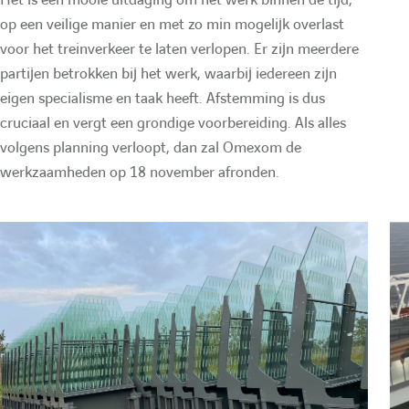
e
Het is een mooie uitdaging om het werk binnen de tijd,
op een veilige manier en met zo min mogelijk overlast
voor het treinverkeer te laten verlopen. Er zijn meerdere
r
partijen betrokken bij het werk, waarbij iedereen zijn
eigen specialisme en taak heeft. Afstemming is dus
e
cruciaal en vergt een grondige voorbereiding. Als alles
volgens planning verloopt, dan zal Omexom de
c
werkzaamheden op 18 november afronden.
h
e
r
c