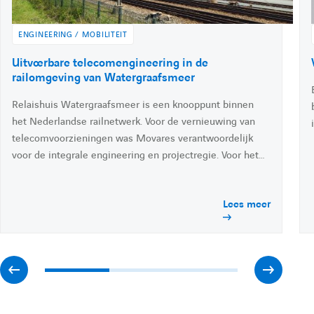
e
e
k
e
d
ENGINEERING / MOBILITEIT
r
r
i
A
Uitvoerbare telecomengineering in de
n
c
railomgeving van Watergraafsmeer
l
l
c
Relaishuis Watergraafsmeer is een knooppunt binnen
é
d
het Nederlandse railnetwerk. Voor de vernieuwing van
'
'
e
telecomvoorzieningen was Movares verantwoordelijk
r
voor de integrale engineering en projectregie. Voor het…
à
é
é
l
'
Lees meer
l
l
a
c
t
é
é
u
a
A
A
l
m
m
i
t