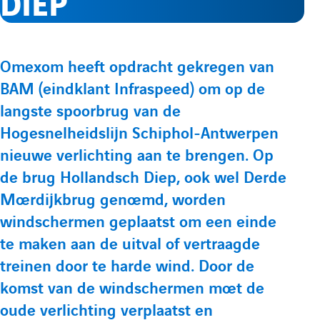
DIEP
e
l
p
p
r
e
t
t
P
Omexom heeft opdracht gekregen van
e
e
l
m
BAM (eindklant Infraspeed) om op de
r
L
Y
langste spoorbrug van de
é
i
o
e
e
Hogesnelheidslijn Schiphol-Antwerpen
s
n
u
nieuwe verlichting aan te brengen. Op
e
f
n
k
t
de brug Hollandsch Diep, ook wel Derde
n
e
u
Moerdijkbrug genoemd, worden
t
o
u
windschermen geplaatst om een einde
d
b
a
te maken aan de uitval of vertraagde
i
e
t
r
treinen door te harde wind. Door de
n
d
i
komst van de windschermen moet de
m
d
e
o
oude verlichting verplaatst en