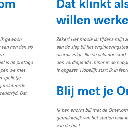
xom
Dat klinkt al
willen werk
t ik gewoon
Zeker! Het mooie is; tijdens mijn
 van hen dan als
aan de slag bij het engineeringst
en
daarna volgt. Na de vakantie star
l is de prettige
een verdiepende minor in de hoog
iepen we met
is opgezet. Hopelijk start ik in fe
 spelletje
 gerelateerde
Blij met je 
edstrijd. Dat
Ik ben enorm blij met de Omexom 
gemakkelijk van het station naar k
van de bus!