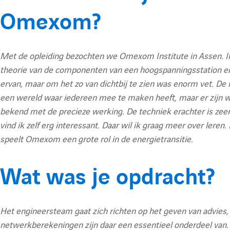
n
Omexom?
t
Met de opleiding bezochten we Omexom Institute in Assen. I
a
theorie van de componenten van een hoogspanningsstation e
ervan, maar om het zo van dichtbij te zien was enorm vet. De
t
een wereld waar iedereen mee te maken heeft, maar er zijn 
i
bekend met de precieze werking. De techniek erachter is zee
vind ik zelf erg interessant. Daar wil ik graag meer over leren.
o
speelt Omexom een grote rol in de energietransitie.
n
Wat was je opdracht?
:
Het engineersteam gaat zich richten op het geven van advies,
netwerkberekeningen zijn daar een essentieel onderdeel van.