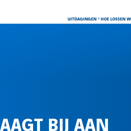
UITDAGINGEN
HOE LOSSEN W
st”
AAGT BIJ AAN