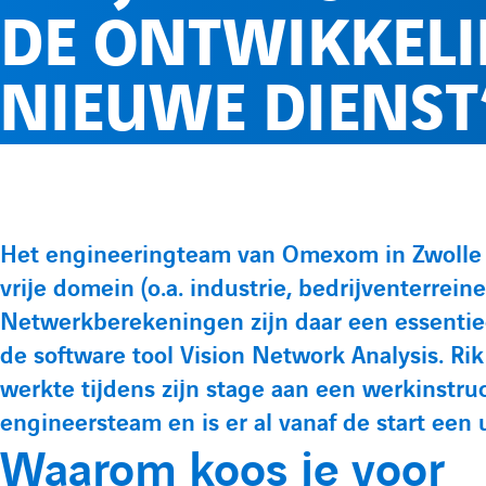
DE ONTWIKKELI
NIEUWE DIENST
Het engineeringteam van Omexom in Zwolle st
P
vrije domein (o.a. industrie, bedrijventerrei
r
Netwerkberekeningen zijn daar een essentie
de software tool Vision Network Analysis. Ri
é
werkte tijdens zijn stage aan een werkinstruc
s
engineersteam en is er al vanaf de start een
Waarom koos je voor
e