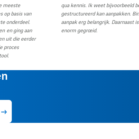
de meeste
qua kennis. Ik weet bijvoorbeeld b
s op basis van
gestructureerd kan aanpakken. Binn
te onderdeel.
aanpak erg belangrijk. Daarnaast is 
nen en ging aan
enorm gegroeid.
n uit die eerder
le proces
ool.
en