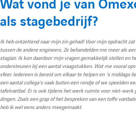
A
Wat vond je van Ome
als stagebedrijf?
f
Ik heb ontzettend naar mijn zin gehad! Voor mijn opdracht za
f
tussen de andere engineers. Ze behandelden me meer als een
stagiair. Ik kon daardoor mijn vragen gemakkelijk stellen en h
ondersteunen bij een aantal vraagstukken. Wat me vooral opvie
i
sfeer. Iedereen is bereid om elkaar te helpen en ’s middags l
een aantal collega’s vaak buiten een rondje of we speelden een
tafelvoetbal. Er is ook tijdens het werk ruimte voor niet-werk
c
dingen. Zoals een grap of het bespreken van een toffe voetbalw
heb ik wel eens anders meegemaakt.
h