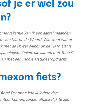
A
sof je er wel zou
en?
f
 zomervakantie kan ik een aantal maanden
f
eam van Martin de Weerd. Wie weet wat er
t ik met de Power Minor op de HAN. Dat is
spanningstechniek, die samen met TenneT
i
bruari met een mooie afstudeeropdracht.
Omexom fiets?
c
fiets! Daarmee kon ik iedere dag
h
antoor komen, zonder afhankelijk te zijn