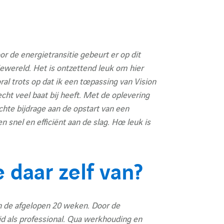
e
O
d
O
m
e
m
e
r
r de energietransitie gebeurt er op dit
e
x
ewereld. Het is ontzettend leuk om hier
x
o
e
ral trots op dat ik een toepassing van Vision
o
m
ht veel baat bij heeft. Met de oplevering
c
chte bijdrage aan de opstart van een
m
N
h
snel en efficiënt aan de slag. Hoe leuk is
N
L
e
L
N
r
N
e
 daar zelf van?
c
e
w
w
h
in de afgelopen 20 weken. Door de
d als professional. Qua werkhouding en