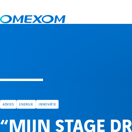
Nieuws
“Mijn stage draagt bij aan de ontwikkeling van een nieuwe dien
ADVIES
ENERGIE
INNOVATIE
“MIJN STAGE DR