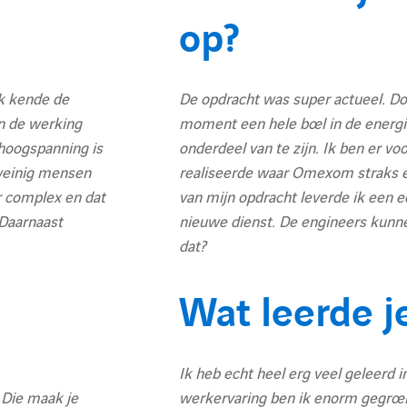
op?
k kende de
De opdracht was super actueel. Doo
n de werking
moment een hele boel in de energi
 hoogspanning is
onderdeel van te zijn. Ik ben er voo
weinig mensen
realiseerde waar Omexom straks ec
r complex en dat
van mijn opdracht leverde ik een e
 Daarnaast
nieuwe dienst. De engineers kunnen 
dat?
Wat leerde je
Ik heb echt heel erg veel geleerd 
 Die maak je
werkervaring ben ik enorm gegroei