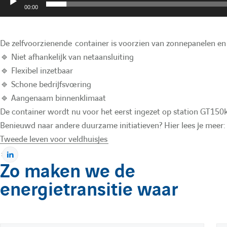
00:00
h
De zelfvoorzienende container is voorzien van zonnepanelen en 
e
🔹 Niet afhankelijk van netaansluiting
🔹 Flexibel inzetbaar
🔹 Schone bedrijfsvoering
🔹 Aangenaam binnenklimaat
De container wordt nu voor het eerst ingezet op station GT15
Benieuwd naar andere duurzame initiatieven? Hier lees je meer:
Tweede leven voor veldhuisjes
:
P
Zo maken we de
a
energietransitie waar
r
t
a
g