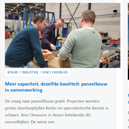
e
P
26 maart 2026
E
r
u
x
s
b
t
u
l
r
l
r
i
a
i
l
é
i
i
i
l
t
l
n
e
:
:
k
e
d
BOUW / INDUSTRIE / VINCI ENERGIES
i
A
Meer capaciteit, dezelfde kwaliteit: paneelbouw
n
c
in samenwerking
c
De vraag naar paneelbouw groeit. Projecten worden
é
d
groter, doorlooptijden korter en specialistische kennis is
e
schaars. Voor Omexom in Assen betekende dit:
r
vooruitkijken. De wens om…
à