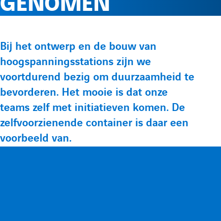
GENOMEN
e
l
p
p
r
e
t
t
P
Bij het ontwerp en de bouw van
e
e
l
m
hoogspanningsstations zijn we
r
L
Y
voortdurend bezig om duurzaamheid te
é
i
o
e
e
bevorderen. Het mooie is dat onze
s
n
u
teams zelf met initiatieven komen. De
e
f
n
k
t
zelfvoorzienende container is daar een
n
e
u
voorbeeld van.
t
o
u
d
b
Videospeler
a
i
e
t
r
n
d
i
m
d
e
o