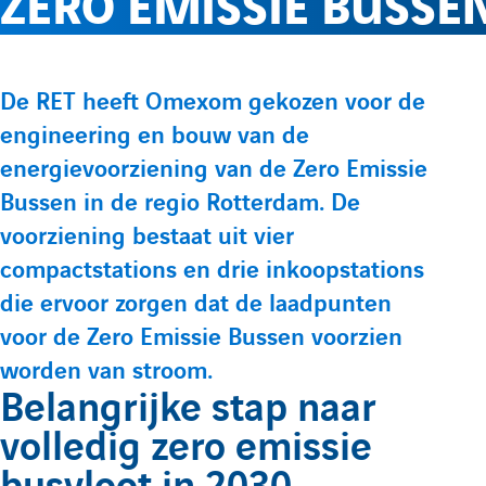
ZERO EMISSIE BUSSE
e
l
p
p
r
e
t
t
P
De RET heeft Omexom gekozen voor de
e
e
l
m
engineering en bouw van de
r
L
Y
energievoorziening van de Zero Emissie
é
i
o
e
e
Bussen in de regio Rotterdam. De
s
n
u
voorziening bestaat uit vier
e
f
n
k
t
compactstations en drie inkoopstations
n
e
u
die ervoor zorgen dat de laadpunten
t
o
u
voor de Zero Emissie Bussen voorzien
d
b
a
worden van stroom.
i
e
t
r
Belangrijke stap naar
n
d
i
volledig zero emissie
m
d
e
o