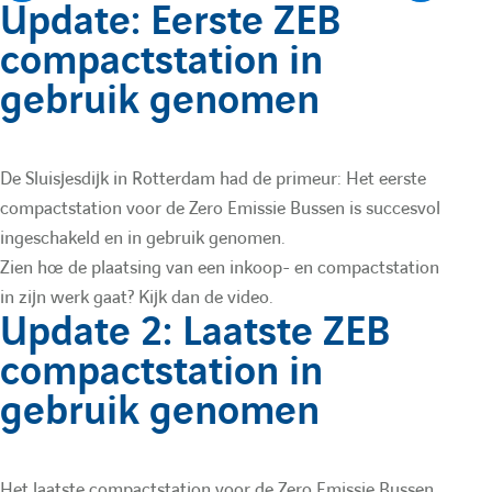
A
A
Update: Eerste ZEB
h
compactstation in
f
f
gebruik genomen
e
f
f
De Sluisjesdijk in Rotterdam had de primeur: Het eerste
i
i
compactstation voor de Zero Emissie Bussen is succesvol
ingeschakeld en in gebruik genomen.
c
c
Zien hoe de plaatsing van een inkoop- en compactstation
in zijn werk gaat? Kijk dan de video.
Update 2: Laatste ZEB
Pour afficher la vidéo, vous devez autoriser les
h
h
cookies « Réseaux sociaux et services tiers ».
compactstation in
Paramétrer les cookies
e
e
gebruik genomen
r
r
Het laatste compactstation voor de Zero Emissie Bussen