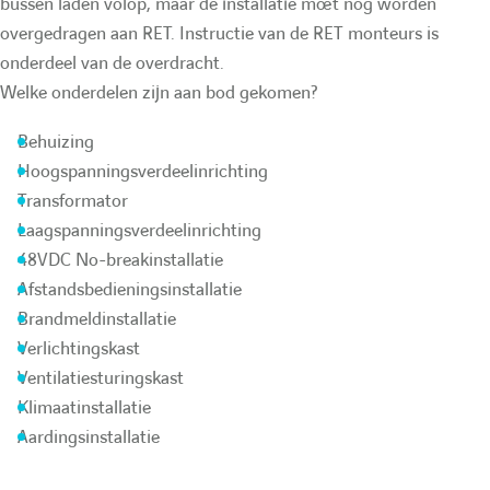
bussen laden volop, maar de installatie moet nog worden
n
n
overgedragen aan RET. Instructie van de RET monteurs is
onderdeel van de overdracht.
t
t
Welke onderdelen zijn aan bod gekomen?
p
s
Behuizing
Hoogspanningsverdeelinrichting
Transformator
r
u
Laagspanningsverdeelinrichting
48VDC No-breakinstallatie
é
i
Afstandsbedieningsinstallatie
Brandmeldinstallatie
c
v
Verlichtingskast
Ventilatiesturingskast
é
a
Klimaatinstallatie
Aardingsinstallatie
d
n