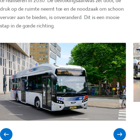
e
te realiseren in 2030. De bevolkingsaanwas zet door, de
druk op de ruimte neemt toe en de noodzaak om schoon
vervoer aan te bieden, is onveranderd. Dit is een mooie
r
stap in de goede richting.
e
c
h
e
r
c