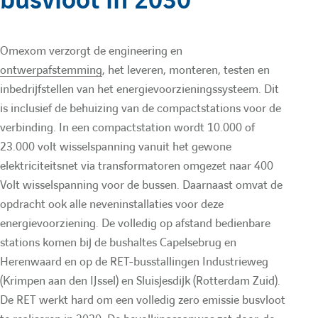
busvloot in 2030
e
O
n
u
:
O
m
Omexom verzorgt de engineering en
m
e
l
ontwerpafstemming
, het leveren, monteren, testen en
e
x
inbedrijfstellen van het energievoorzieningssysteem. Dit
a
x
o
is inclusief de behuizing van de compactstations voor de
verbinding. In een compactstation wordt 10.000 of
o
m
23.000 volt wisselspanning vanuit het gewone
i
m
N
elektriciteitsnet via transformatoren omgezet naar 400
N
L
Volt wisselspanning voor de bussen. Daarnaast omvat de
r
opdracht ook alle neveninstallaties voor deze
L
N
energievoorziening. De volledig op afstand bedienbare
e
N
e
stations komen bij de bushaltes Capelsebrug en
e
w
Herenwaard en op de RET-busstallingen Industrieweg
d
(Krimpen aan den IJssel) en Sluisjesdijk (Rotterdam Zuid).
w
De RET werkt hard om een volledig zero emissie busvloot