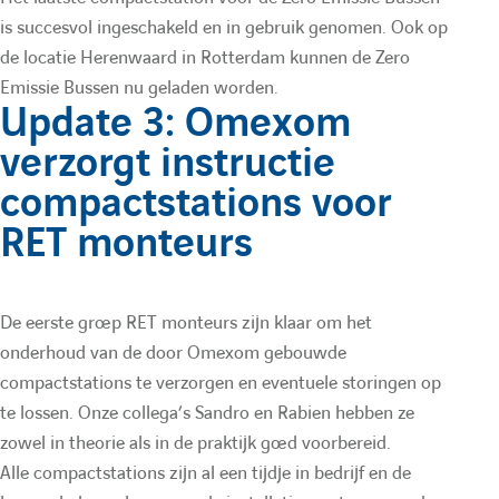
is succesvol ingeschakeld en in gebruik genomen. Ook op
l
l
de locatie Herenwaard in Rotterdam kunnen de Zero
Emissie Bussen nu geladen worden.
'
'
Update 3: Omexom
verzorgt instructie
é
é
compactstations voor
RET monteurs
l
l
é
é
De eerste groep RET monteurs zijn klaar om het
onderhoud van de door Omexom gebouwde
m
m
compactstations te verzorgen en eventuele storingen op
te lossen. Onze collega’s Sandro en Rabien hebben ze
e
e
zowel in theorie als in de praktijk goed voorbereid.
Alle compactstations zijn al een tijdje in bedrijf en de