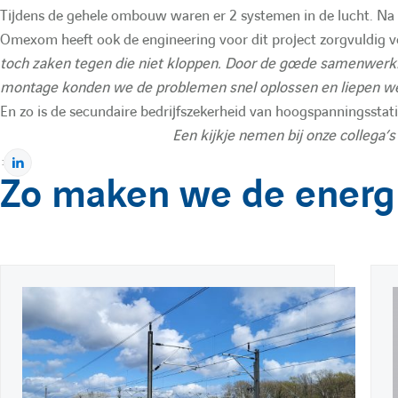
Tijdens de gehele ombouw waren er 2 systemen in de lucht. N
Omexom heeft ook de engineering voor dit project zorgvuldig vo
toch zaken tegen die niet kloppen. Door de goede samenwerk
montage konden we de problemen snel oplossen en liepen we
En zo is de secundaire bedrijfszekerheid van hoogspanningsstat
Een kijkje nemen bij onze collega’s
:
Pour afficher la vidéo, vous devez autoris
P
Zo maken we de energi
a
Paramét
r
t
a
g
P
20 april 2026
E
e
u
x
r
b
t
t
s
l
r
l
r
u
i
a
i
r