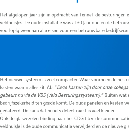
n
Het afgelopen jaar zijn in opdracht van TenneT de besturingen e
t
veldhuisjes. De oude installatie was al 30 jaar oud en de betrou
voorlopig weer aan alle eisen voor een betrouwbare bedrijfsvoer
a
t
i
o
Het nieuwe systeem is veel compacter. Waar voorheen de besturi
kasten waarin alles zit. Ab: “
Deze kasten zijn door onze colleg
n
gebeurt nu via de VBS (Veld Besturingssysteem).”
Buiten wat 
bedrijfszekerheid ten goede komt. De oude panelen en kasten w
:
gedateerd. De kans dat nu iets defect raakt is veel kleiner.
Ook de glasvezelverbinding naar het CDG t.b.v. de communicat
veldhuisje is de oude communicatie verwijderd en de nieuwe gl