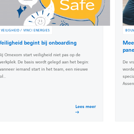
é
é
i
l
t
e
e
:
VEILIGHEID / VINCI ENERGIES
BOUW
A
Veiligheid begint bij onboarding
A
Meer
c
c
pan
Bij Omexom start veiligheid niet pas op de
c
c
werkplek. De basis wordt gelegd aan het begin:
De vr
é
é
wanneer iemand start in het team, een nieuwe
worde
d
d
rol…
speci
e
e
Assen
r
r
à
à
l
Lees meer
'
a
a
c
c
t
t