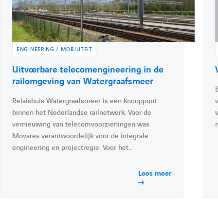
é
i
i
l
l
t
l
t
i
e
:
:
n
k
ENGINEERING / MOBILITEIT
e
d
A
Uitvoerbare telecomengineering in de
i
c
railomgeving van Watergraafsmeer
n
c
Relaishuis Watergraafsmeer is een knooppunt
é
binnen het Nederlandse railnetwerk. Voor de
d
vernieuwing van telecomvoorzieningen was
e
Movares verantwoordelijk voor de integrale
r
engineering en projectregie. Voor het…
à
l
l
Lees meer
'
'
a
c
t