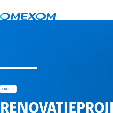
Nieuws
Renovatieproject Geertruidenberg 380kV opgeleverd
ENERGIE
RENOVATIEPROJ