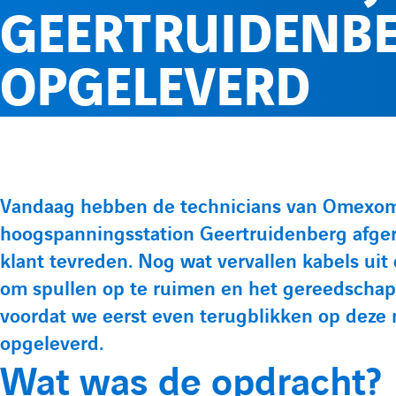
GEERTRUIDENBE
OPGELEVERD
Vandaag hebben de technicians van Omexom 
P
hoogspanningsstation Geertruidenberg afgero
r
klant tevreden. Nog wat vervallen kabels uit
om spullen op te ruimen en het gereedschap 
é
voordat we eerst even terugblikken op deze
s
opgeleverd.
Wat was de opdracht?
e