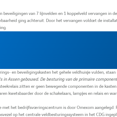
n beveiligingen van 7 lijnvelden en 1 koppelveld vervangen in de
wbaarheid ging achteruit. Door het vervangen voldoet de installa
ing.
ngs- en beveiligingskasten het gehele veldhuisje vulden, staan 
a’s in Assen gebouwd.
De besturing van de primaire componen
steekrelais zitten er geen bewegende componenten in de kasten
aren kwetsbaarder door de schakelaars, lampjes en relais en wa
ie met het bedrijfsvoeringscentrum is door Omexom aangelegd. 
asvezel op het centrale veldbesturingssysteem in het CDG ingep