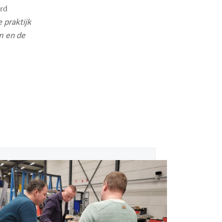
e
rd
 praktijk
m en de
art 2026