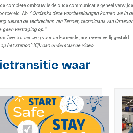
a de complete ombouw is de oude communicatie geheel verwijde
orbereid. Ab: “
Ondanks deze voorbereidingen komen we in de
ing tussen de technicians van Tennet, technicians van Omexo
 geen vertraging op.”
ion Geertruidenberg voor de komende jaren weer veiliggesteld.
 op het station? Kijk dan onderstaande video.
er les cookies « Réseaux sociaux et services tiers ».
etransitie waar
rer les cookies
P
13 mei 2026
E
P
26 ma
E
u
x
u
x
b
b
t
l
r
a
i
a