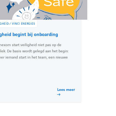
c
IGHEID / VINCI ENERGIES
h
igheid begint bij onboarding
mexom start veiligheid niet pas op de
lek. De basis wordt gelegd aan het begin:
e
er iemand start in het team, een nieuwe
r
Lees meer
l