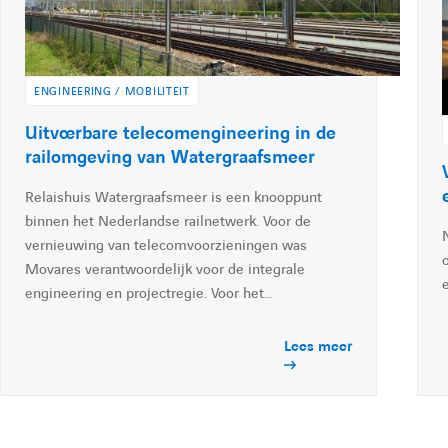
l
l
t
l
t
i
c
e
:
:
n
k
ENGINEERING / MOBILITEIT
e
d
h
A
Uitvoerbare telecomengineering in de
i
c
railomgeving van Watergraafsmeer
n
c
Relaishuis Watergraafsmeer is een knooppunt
é
e
binnen het Nederlandse railnetwerk. Voor de
d
vernieuwing van telecomvoorzieningen was
e
Movares verantwoordelijk voor de integrale
r
e
r
engineering en projectregie. Voor het…
à
l
Lees meer
'
l
a
l
'
c
t
u