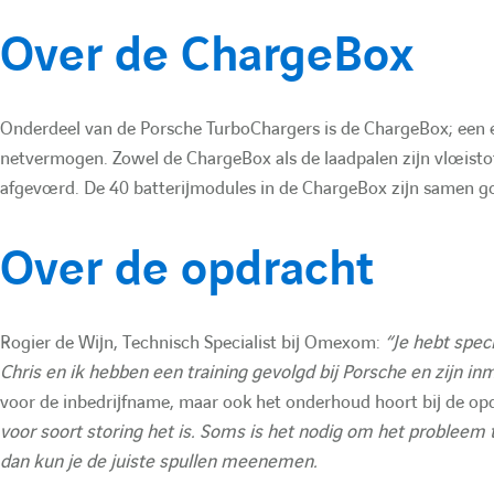
n
Over de ChargeBox
t
Onderdeel van de Porsche TurboChargers is de ChargeBox; een 
a
netvermogen. Zowel de ChargeBox als de laadpalen zijn vloeistofg
t
afgevoerd. De 40 batterijmodules in de ChargeBox zijn samen 
i
Over de opdracht
o
Rogier de Wijn, Technisch Specialist bij Omexom:
“Je hebt spec
n
Chris en ik hebben een training gevolgd bij Porsche en zijn inm
:
voor de inbedrijfname, maar ook het onderhoud hoort bij de op
voor soort storing het is. Soms is het nodig om het probleem t
dan kun je de juiste spullen meenemen.