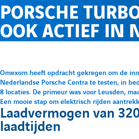
PORSCHE TURB
OOK ACTIEF IN
Omexom heeft opdracht gekregen om de innov
P
Nederlandse Porsche Centra te testen, in bed
r
8 locaties. De primeur was voor Leusden, ma
Een mooie stap om elektrisch rijden aantrekk
é
Laadvermogen van 320 
s
laadtijden
e