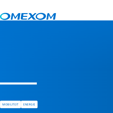
Nieuws
Porsche TurboChargers nu ook actief in Nederland
MOBILITEIT
ENERGIE