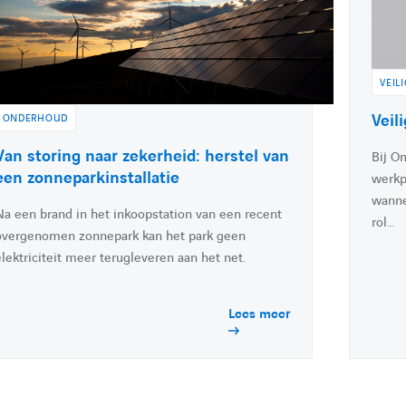
l
t
e
e
:
VEIL
A
Veil
ONDERHOUD
c
A
Van storing naar zekerheid: herstel van
Bij O
c
c
een zonneparkinstallatie
werkp
é
c
wanne
d
Na een brand in het inkoopstation van een recent
é
rol…
e
overgenomen zonnepark kan het park geen
d
r
lektriciteit meer terugleveren aan het net.
e
à
r
l
à
Lees meer
'
a
c
a
t
c
u