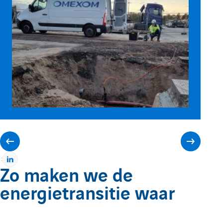
h
e
A
A
:
P
Zo maken we de
a
f
f
energietransitie waar
r
t
f
f
a