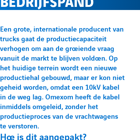
BEDRIJFSPAND
e
l
p
p
r
e
t
t
P
Een grote, internationale producent van
e
e
l
m
trucks gaat de productiecapaciteit
r
L
Y
verhogen om aan de groeiende vraag
é
i
o
e
e
vanuit de markt te blijven voldoen. Op
s
n
u
het huidige terrein wordt een nieuwe
e
f
n
k
t
productiehal gebouwd, maar er kon niet
n
e
u
geheid worden, omdat een 10kV kabel
t
o
u
in de weg lag. Omexom heeft de kabel
d
b
a
inmiddels omgeleid, zonder het
i
e
t
r
productieproces van de vrachtwagens
n
d
i
te verstoren.
m
d
e
o
Hoe is dit aangepakt?