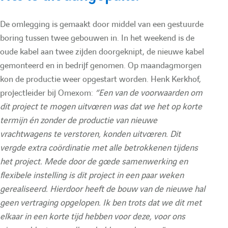
e
O
n
u
:
O
m
De omlegging is gemaakt door middel van een gestuurde
boring tussen twee gebouwen in. In het weekend is de
m
e
l
oude kabel aan twee zijden doorgeknipt, de nieuwe kabel
e
x
gemonteerd en in bedrijf genomen. Op maandagmorgen
a
x
o
kon de productie weer opgestart worden. Henk Kerkhof,
projectleider bij Omexom:
“Een van de voorwaarden om
o
m
i
dit project te mogen uitvoeren was dat we het op korte
m
N
termijn én zonder de productie van nieuwe
N
L
vrachtwagens te verstoren, konden uitvoeren. Dit
r
vergde extra coördinatie met alle betrokkenen tijdens
L
N
het project. Mede door de goede samenwerking en
e
N
e
flexibele instelling is dit project in een paar weken
e
w
gerealiseerd. Hierdoor heeft de bouw van de nieuwe hal
d
geen vertraging opgelopen. Ik ben trots dat we dit met
w
elkaar in een korte tijd hebben voor deze, voor ons