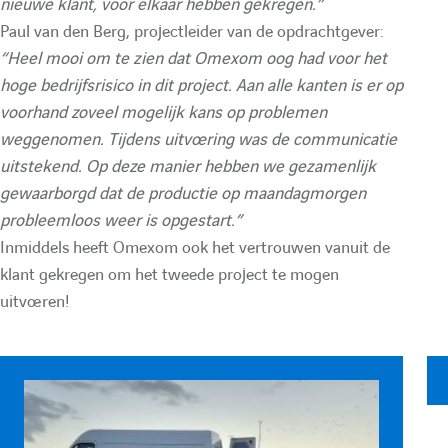
e
nieuwe klant, voor elkaar hebben gekregen.”
Paul van den Berg, projectleider van de opdrachtgever:
“Heel mooi om te zien dat Omexom oog had voor het
r
hoge bedrijfsrisico in dit project. Aan alle kanten is er op
voorhand zoveel mogelijk kans op problemen
e
weggenomen. Tijdens uitvoering was de communicatie
uitstekend. Op deze manier hebben we gezamenlijk
c
gewaarborgd dat de productie op maandagmorgen
probleemloos weer is opgestart.”
h
Inmiddels heeft Omexom ook het vertrouwen vanuit de
klant gekregen om het tweede project te mogen
e
uitvoeren!
r
c