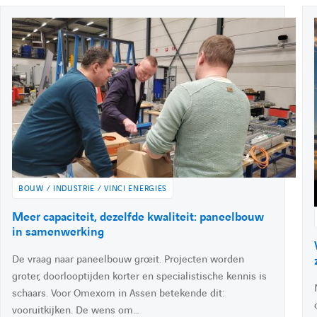
g
e
i
i
P
26 maart 2026
E
r
u
x
s
b
t
c
c
u
l
r
l
r
i
a
i
l
h
h
é
i
i
i
l
t
l
n
e
:
:
e
e
k
e
d
BOUW / INDUSTRIE / VINCI ENERGIES
r
r
i
A
Meer capaciteit, dezelfde kwaliteit: paneelbouw
n
c
in samenwerking
l
l
c
De vraag naar paneelbouw groeit. Projecten worden
é
d
groter, doorlooptijden korter en specialistische kennis is
'
'
e
schaars. Voor Omexom in Assen betekende dit:
r
vooruitkijken. De wens om…