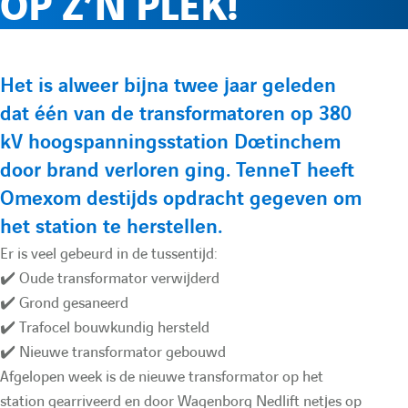
OP Z’N PLEK!
e
l
p
p
r
e
t
t
P
Het is alweer bijna twee jaar geleden
e
e
l
m
dat één van de transformatoren op 380
r
L
Y
kV hoogspanningsstation Doetinchem
é
i
o
e
e
door brand verloren ging. TenneT heeft
s
n
u
Omexom destijds opdracht gegeven om
e
f
n
k
t
het station te herstellen.
n
e
u
Er is veel gebeurd in de tussentijd:
t
o
u
✔️ Oude transformator verwijderd
d
b
a
✔️ Grond gesaneerd
i
e
t
r
✔️ Trafocel bouwkundig hersteld
n
d
✔️ Nieuwe transformator gebouwd
i
Afgelopen week is de nieuwe transformator op het
m
d
e
o
station gearriveerd en door Wagenborg Nedlift netjes op