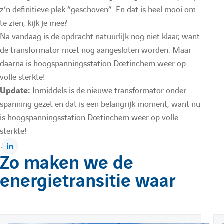
e
O
n
z’n definitieve plek “geschoven”. En dat is heel mooi om
u
:
O
m
te zien, kijk je mee?
Na vandaag is de opdracht natuurlijk nog niet klaar, want
m
e
l
de transformator moet nog aangesloten worden. Maar
e
x
daarna is hoogspanningsstation Doetinchem weer op
a
x
o
volle sterkte!
Pour afficher la vidéo, vous devez autoriser les
Update:
Inmiddels is de nieuwe transformator onder
o
m
cookies « Réseaux sociaux et services tiers ».
i
spanning gezet en dat is een belangrijk moment, want nu
m
N
is hoogspanningsstation Doetinchem weer op volle
Paramétrer les cookies
N
L
sterkte!
r
L
N
:
P
Zo maken we de
e
N
e
a
energietransitie waar
r
e
w
t
d
w
a
g