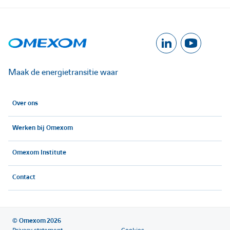
h
h
e
e
A
A
r
r
c
c
Maak de energietransitie waar
c
c
l
l
Over ons
é
é
'
'
Werken bij Omexom
d
d
e
e
é
é
Omexom Institute
r
r
Contact
l
l
a
a
u
u
é
é
© Omexom 2026