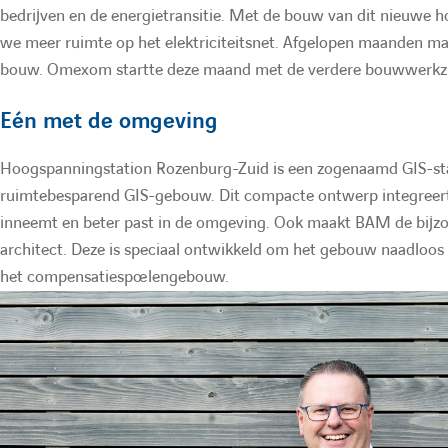
bedrijven en de energietransitie. Met de bouw van dit nieuwe 
n
we meer ruimte op het elektriciteitsnet. Afgelopen maanden ma
bouw. Omexom startte deze maand met de verdere bouwwerkza
t
Eén met de omgeving
a
Hoogspanningstation Rozenburg-Zuid is een zogenaamd GIS-sta
t
ruimtebesparend GIS-gebouw. Dit compacte ontwerp integreert
i
inneemt en beter past in de omgeving. Ook maakt BAM de bij
architect. Deze is speciaal ontwikkeld om het gebouw naadloo
o
het compensatiespoelengebouw.
n
: