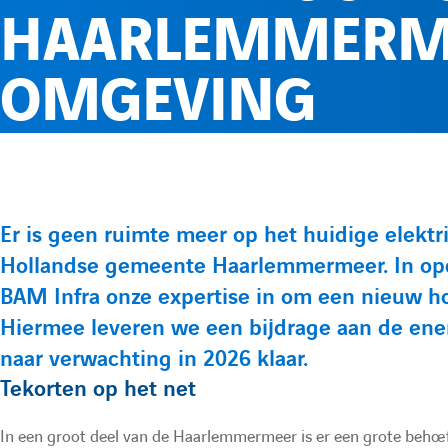
HAARLEMMERM
OMGEVING
Er is geen ruimte meer op het huidige elektr
P
Hollandse gemeente Haarlemmermeer. In op
r
BAM Infra onze expertise in om een nieuw h
Hiermee leveren we een bijdrage aan de energ
é
naar verwachting in 2026 klaar.
s
Tekorten op het net
e
In een groot deel van de Haarlemmermeer is er een grote beho