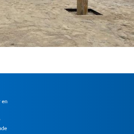
r en
e
nde