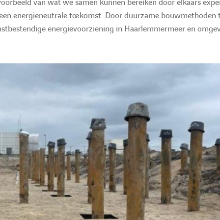
oed voorbeeld van wat we samen kunnen bereiken door elkaars exp
en energieneutrale toekomst. Door duurzame bouwmethoden te 
omstbestendige energievoorziening in Haarlemmermeer en omgev