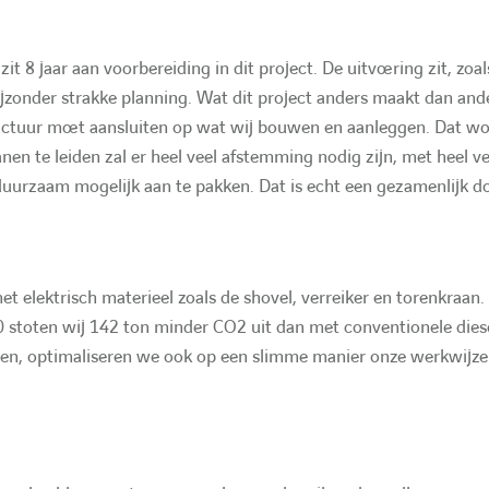
t 8 jaar aan voorbereiding in dit project. De uitvoering zit, zoals
jzonder strakke planning. Wat dit project anders maakt dan ande
structuur moet aansluiten op wat wij bouwen en aanleggen. Dat w
en te leiden zal er heel veel afstemming nodig zijn, met heel ve
duurzaam mogelijk aan te pakken. Dat is echt een gezamenlijk do
 elektrisch materieel zoals de shovel, verreiker en torenkraa
oten wij 142 ton minder CO2 uit dan met conventionele diesel
en, optimaliseren we ook op een slimme manier onze werkwijze