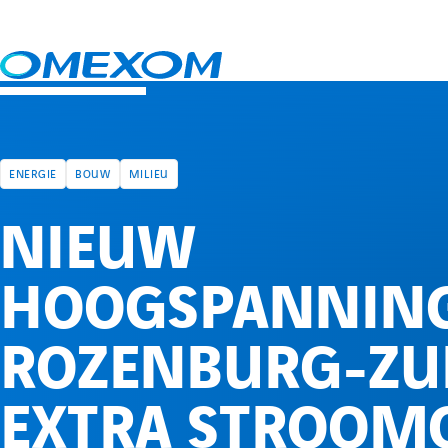
Nieuws
Nieuw hoogspanningsstation Rozenburg-Zuid voor extra stroo
ENERGIE
BOUW
MILIEU
NIEUW
HOOGSPANNING
ROZENBURG-ZU
EXTRA STROOMC