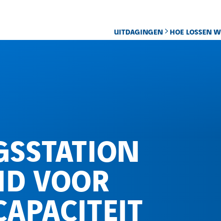
UITDAGINGEN
HOE LOSSEN W
mcapaciteit Haarlemmermeer en omgeving
SSTATION
ID VOOR
APACITEIT