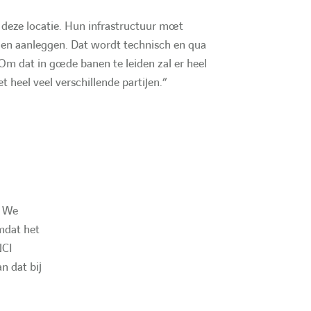
e
p deze locatie. Hun infrastructuur moet
 en aanleggen. Dat wordt technisch en qua
 Om dat in goede banen te leiden zal er heel
 heel veel verschillende partijen.”
. We
mdat het
NCI
an dat bij