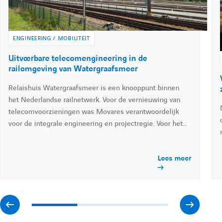
n
e
:
:
k
h
e
d
ENGINEERING / MOBILITEIT
e
i
A
Uitvoerbare telecomengineering in de
n
c
railomgeving van Watergraafsmeer
c
Relaishuis Watergraafsmeer is een knooppunt binnen
é
d
het Nederlandse railnetwerk. Voor de vernieuwing van
e
telecomvoorzieningen was Movares verantwoordelijk
r
voor de integrale engineering en projectregie. Voor het…
à
l
'
Lees meer
a
c
t
u
a
A
A
l