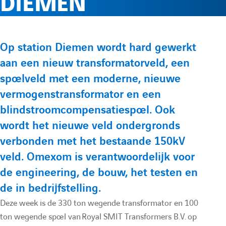
DIEMEN
e
l
p
p
r
e
t
t
P
Op station Diemen wordt hard gewerkt
e
e
l
m
aan een nieuw transformatorveld, een
r
L
Y
spoelveld met een moderne, nieuwe
é
i
o
e
e
vermogenstransformator en een
s
n
u
blindstroomcompensatiespoel. Ook
e
f
n
k
t
wordt het nieuwe veld ondergronds
n
e
u
verbonden met het bestaande 150kV
t
o
u
veld. Omexom is verantwoordelijk voor
d
b
a
de engineering, de bouw, het testen en
i
e
t
r
de in bedrijfstelling.
n
d
i
Deze week is de 330 ton wegende transformator en 100
m
d
e
o
ton wegende spoel van Royal SMIT Transformers B.V. op