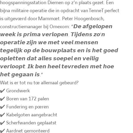
e
O
n
hoogspanningsstation Diemen op z’n plaats gezet. Een
u
bijna militaire operatie die in opdracht van TenneT perfect
:
O
m
is uitgevoerd door Mammoet. Peter Hoogenbosch,
m
e
l
constructiemanager bij Omexom: “𝘿𝙚 𝙖𝙛𝙜𝙚𝙡𝙤𝙥𝙚𝙣
e
x
𝙬𝙚𝙚𝙠 𝙞𝙨 𝙥𝙧𝙞𝙢𝙖 𝙫𝙚𝙧𝙡𝙤𝙥𝙚𝙣. 𝙏𝙞𝙟𝙙𝙚𝙣𝙨 𝙯𝙤’𝙣
𝙤𝙥𝙚𝙧𝙖𝙩𝙞𝙚 𝙯𝙞𝙟𝙣 𝙬𝙚 𝙢𝙚𝙩 𝙫𝙚𝙚𝙡 𝙢𝙚𝙣𝙨𝙚𝙣
a
x
o
𝙩𝙚𝙜𝙚𝙡𝙞𝙟𝙠 𝙤𝙥 𝙙𝙚 𝙗𝙤𝙪𝙬𝙥𝙡𝙖𝙖𝙩𝙨 𝙚𝙣 𝙞𝙨 𝙝𝙚𝙩 𝙜𝙤𝙚𝙙
o
m
𝙤𝙥𝙡𝙚𝙩𝙩𝙚𝙣 𝙙𝙖𝙩 𝙖𝙡𝙡𝙚𝙨 𝙨𝙤𝙚𝙥𝙚𝙡 𝙚𝙣 𝙫𝙚𝙞𝙡𝙞𝙜
i
m
N
𝙫𝙚𝙧𝙡𝙤𝙤𝙥𝙩. 𝙄𝙠 𝙗𝙚𝙣 𝙝𝙚𝙚𝙡 𝙩𝙚𝙫𝙧𝙚𝙙𝙚𝙣 𝙢𝙚𝙩 𝙝𝙤𝙚
𝙝𝙚𝙩 𝙜𝙚𝙜𝙖𝙖𝙣 𝙞𝙨.”
N
L
r
Wat is er tot nu toe allemaal gebeurd?
L
N
✔️ Grondwerk
e
N
e
✔️ Boren van 172 palen
✔️ Fundering en poeren
e
w
✔️ Kabelgoten aangebracht
d
w
✔️ Scherfwanden geplaatst
✔️ Aardnet gemonteerd