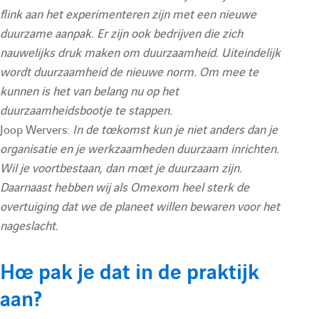
e
flink aan het experimenteren zijn met een nieuwe
duurzame aanpak. Er zijn ook bedrijven die zich
r
nauwelijks druk maken om duurzaamheid. Uiteindelijk
wordt duurzaamheid de nieuwe norm. Om mee te
e
kunnen is het van belang nu op het
duurzaamheidsbootje te stappen.
c
Joop Wervers:
In de toekomst kun je niet anders dan je
organisatie en je werkzaamheden duurzaam inrichten.
Wil je voortbestaan, dan moet je duurzaam zijn.
h
Daarnaast hebben wij als Omexom heel sterk de
overtuiging dat we de planeet willen bewaren voor het
e
nageslacht.
r
Hoe pak je dat in de praktijk
aan?
c