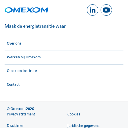
f
f
A
A
i
i
c
c
Maak de energietransitie waar
c
c
c
c
Over ons
é
é
h
h
Werken bij Omexom
d
d
e
e
e
e
Omexom Institute
r
r
Contact
r
r
a
a
u
u
l
l
© Omexom 2026
Privacy statement
Cookies
c
c
'
'
Disclaimer
Juridische gegevens