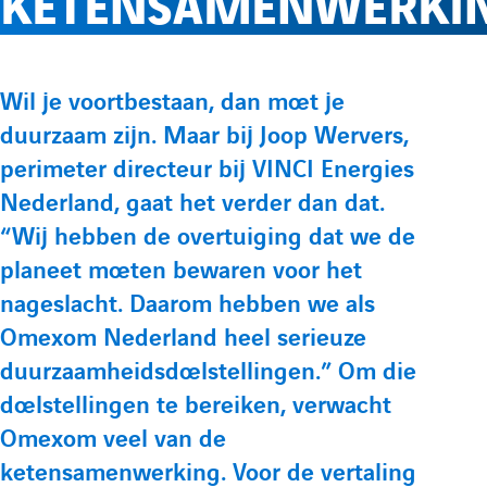
KETENSAMENWERKI
e
l
p
p
r
e
t
t
P
Wil je voortbestaan, dan moet je
e
e
l
m
duurzaam zijn. Maar bij Joop Wervers,
r
L
Y
perimeter directeur bij VINCI Energies
é
i
o
e
e
Nederland, gaat het verder dan dat.
s
n
u
“Wij hebben de overtuiging dat we de
e
f
n
k
t
planeet moeten bewaren voor het
n
e
u
nageslacht. Daarom hebben we als
t
o
u
Omexom Nederland heel serieuze
d
b
a
duurzaamheidsdoelstellingen.” Om die
i
e
t
r
doelstellingen te bereiken, verwacht
n
d
i
Omexom veel van de
m
d
e
o
ketensamenwerking. Voor de vertaling