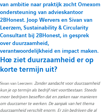
e
O
n
van ambitie naar praktijk zocht Omexom
u
:
O
m
ondersteuning van advieskantoor
m
e
2BHonest. Joop Wervers en Sivan van
l
Leerzem, Sustainability & Circularity
e
x
Consultant bij 2BHonest, in gesprek
a
x
o
over duurzaamheid,
o
m
verantwoordelijkheid en impact maken.
i
m
N
Hoe ziet duurzaamheid er op
N
L
r
korte termijn uit?
L
N
e
N
e
Sivan van Leerzem:
Zonder aandacht voor duurzaamheid
kun je op termijn als bedrijf niet voortbestaan. Steeds
e
w
d
meer bedrijven beseffen dat en zoeken naar manieren
w
om duurzamer te werken. De aanpak van het thema
duurzaamheid verschilt enorm. Er zijn bedrijven die al