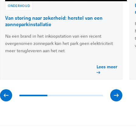
i
ONDERHOUD
n
A
Van storing naar zekerheid: herstel van een
c
zonneparkinstallatie
c
Na een brand in het inkoopstation van een recent
é
d
overgenomen zonnepark kan het park geen elektriciteit
e
meer terugleveren aan het net.
r
à
Lees meer
l
'
a
c
t
A
A
u
a
l
f
f
i
t
é